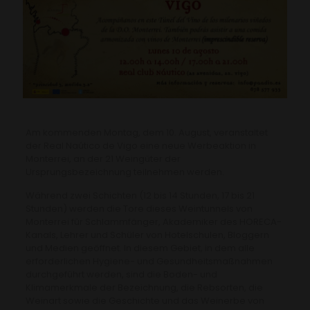
Am kommenden Montag, dem 10. August, veranstaltet
der Real Naútico de Vigo eine neue Werbeaktion in
Monterrei, an der 21 Weingüter der
Ursprungsbezeichnung teilnehmen werden.
Während zwei Schichten (12 bis 14 Stunden, 17 bis 21
Stunden) werden die Tore dieses Weintunnels von
Monterrei für Schlammfänger, Akademiker des HORECA-
Kanals, Lehrer und Schüler von Hotelschulen, Bloggern
und Medien geöffnet. In diesem Gebiet, in dem alle
erforderlichen Hygiene- und Gesundheitsmaßnahmen
durchgeführt werden, sind die Boden- und
Klimamerkmale der Bezeichnung, die Rebsorten, die
Weinart sowie die Geschichte und das Weinerbe von