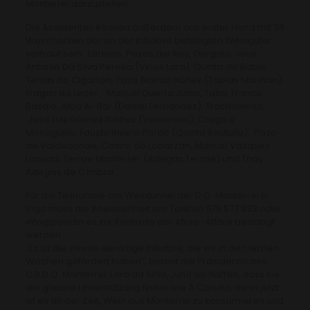
Monterrei darzustellen.
Die Assistenten können außerdem aus erster Hand mit 39
Weinmarken der an der Initiative beteiligten Weingüter
vertraut sein: Ladairo, Pazos del Rey, Gargalo, José
Antonio Da Silva Pereira (Vinos Lara), Quinta do Buble,
Terras do Cigarrón, Pazo Blanco Núñez (Tapias Mariñán),
Fragas do Lecer, Manuel Guerra Justo, Tabú, Franco
Basalo, Alba Al-Bar (Daniel Fernández), Trasdovento,
José Luis Gómez Ibáñez (Valderello), Crego e
Monaguillo, Fausto Rivero Pardo (Quinta Soutullo), Pazo
de Valdeconde, Castro de Lobarzán, Manuel Vázquez
Losada, Terrae Monterrei (Adegas Terrae) und Triay
Adegas de Oímbra.
Für die Teilnahme am Weintunnel der D.O. Monterrei in
Vigo muss die Anwesenheit am Telefon 678 577 933 oder
info@paadin.es zur Kontrolle der Aforo-Affäre bestätigt
werden.
„Es ist die zweite derartige Initiative, die wir in den letzten
Wochen gefördert haben“, betont die Präsidentin des
C.R.D.O. Monterrei, Lara da Silva, „und wir hoffen, dass sie
die gleiche Unterstützung findet wie A Coruña, denn jetzt
ist es an der Zeit, Wein aus Monterrei zu konsumieren und