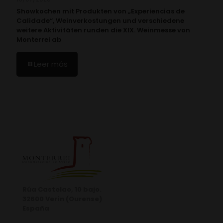
Showkochen mit Produkten von „Experiencias de
Calidade“, Weinverkostungen und verschiedene
weitere Aktivitäten runden die XIX. Weinmesse von
Monterrei ab
Leer más
Rúa Castelao, 10 bajo.
32600 Verín (Ourense)
España