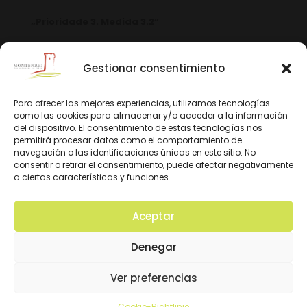
„Prioridade 3. Medida 3.2“
Gestionar consentimiento
Para ofrecer las mejores experiencias, utilizamos tecnologías
como las cookies para almacenar y/o acceder a la información
del dispositivo. El consentimiento de estas tecnologías nos
permitirá procesar datos como el comportamiento de
navegación o las identificaciones únicas en este sitio. No
consentir o retirar el consentimiento, puede afectar negativamente
a ciertas características y funciones.
Aceptar
© 2026 D.O. Monterrei. Todos los derechos
Denegar
reservados. Diseño y Desarrollo:
Ver preferencias
Cookie-Richtlinie