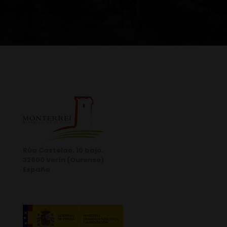
Rúa Castelao, 10 bajo.
32600 Verín (Ourense)
España