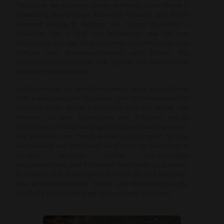
Tatsache, wir müssen daran erinnern, dass Felipe II.
Vizekönig der beiden Amerikas (Mexiko und Peru)
ernannt wurde D. Gaspar de Zúñiga Acevedo y
Velasco, der V Graf von Monterrey, die mit ihm
Menschen aus der Region nahm, und mit ihnen den
Einfluss von Weinbaupraktiken und Sorten, Sie
würden wahrscheinlich ihre Spuren auf dem neuen
Kontinent hinterlassen.
Außerdem ist es erwähnenswert, dass in Monterrei
das bedeutendste Netzwerk von Höhlenwannen in
Galicien liegt. Diese Keltereien sind die Basis der
Pressen für das Quetschen von Trauben, die in
natürlichen Felsvorsprüngen ausgegraben werden.
Die meisten von ihnen waren ursprünglich für die
Herstellung von Weißwein und/oder rot bestimmt; in
einigen wurden später Anpassungen
vorgenommen, um Rotweine herstellen zu können.
In unserer D.O. befinden sich mehr als 50 Keltereien,
von unterschiedlicher Größe und Morphologie, die
am Fuße der Weinberge oder in Castros liegen.