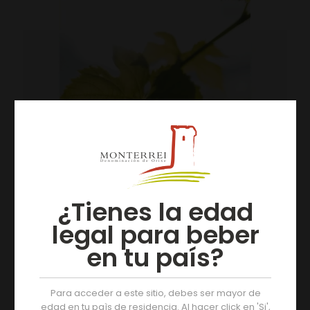
¿Tienes la edad
legal para beber
en tu país?
Para acceder a este sitio, debes ser mayor de
edad en tu paìs de residencia. Al hacer click en 'Si',