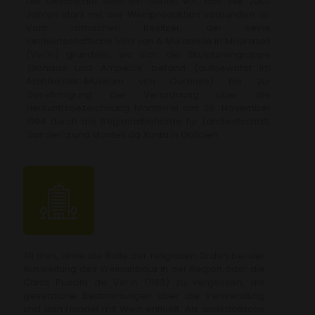
Die Geschichte stellt ein Gebiet vor, das seit 2000
Jahren stark mit der Weinproduktion verbunden ist.
Vom römischen Besitzer, der seine
landwirtschaftliche Villa von A Muradella in Mourazos
(Verín) gründete, wo sich die Skulpturengruppe
'Dionisos und Ampelos' befand (aufbewahrt im
Archäoloxik-Museum von Ourense) bis zur
Genehmigung der Verordnung über die
Herkunftsbezeichnung Monterrei am 25. November
1994 durch die Regionalbehörde für Landwirtschaft,
Gandería und Montes da Xunta in Galicien.
All dies, ohne die Rolle der religiösen Orden bei der
Ausweitung des Weinanbaus in der Region oder die
Carta Puebla de Verín (1183) zu vergessen, die
gesetzliche Bestimmungen über die Verwendung
und den Handel mit Wein enthielt. Als anekdotische