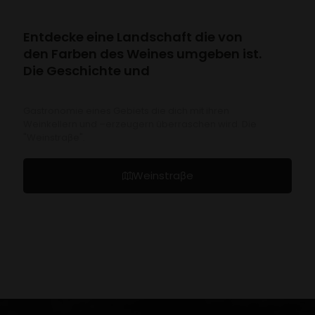
Entdecke eine Landschaft die von
den Farben des Weines umgeben ist.
Die Geschichte und
Gastronomie eines Gebiets die dich mit ihren
Weinkellern und –erzeugern überraschen wird. Die
"Weinstraβe".
Weinstraβe