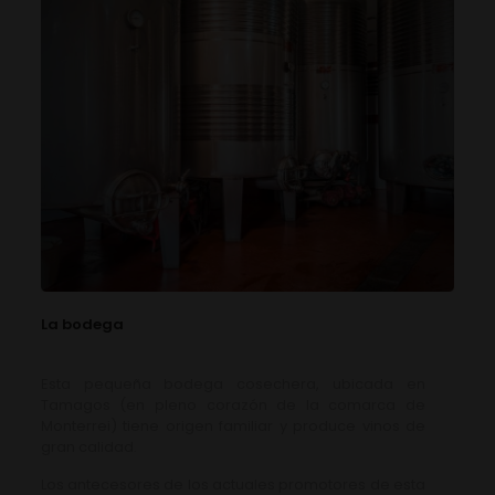
La bodega
Esta pequeña bodega cosechera, ubicada en
Tamagos (en pleno corazón de la comarca de
Monterrei) tiene origen familiar y produce vinos de
gran calidad.
Los antecesores de los actuales promotores de esta