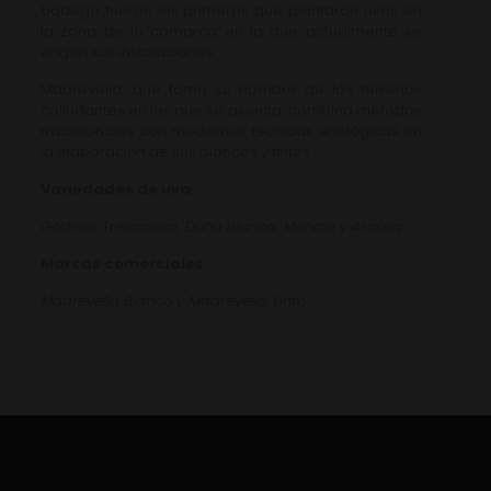
bodega fueron los primeros que plantaron uvas en
la zona de la comarca en la que actualmente se
erigen sus instalaciones.
Madrevella, que toma su nombre de los terrenos
colindantes en los que se asienta, combina métodos
tradicionales con modernas técnicas enológicas en
la elaboración de sus blancos y tintos.
Variedades de uva
Godello, Treixadura, Doña Blanca, Mencía y Araúxa
Marcas comerciales
Madrevella Blanco y Madrevella Tinto