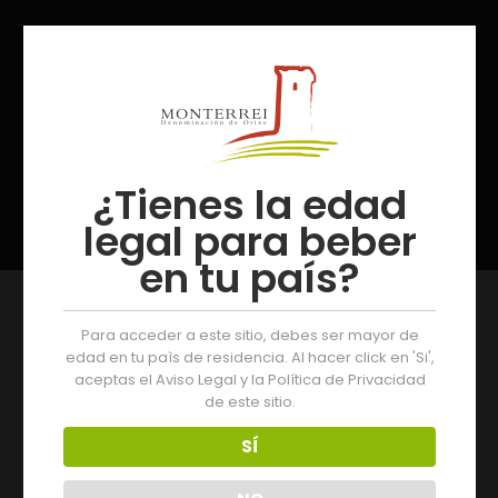
Madrevella
Datos de Interés
¿Tienes la edad
legal para beber
en tu país?
Para acceder a este sitio, debes ser mayor de
edad en tu paìs de residencia. Al hacer click en 'Si',
aceptas el Aviso Legal y la Política de Privacidad
de este sitio.
SÍ
Nombre de la bodega:
Madrevella
Persona de contacto:
Juan José Salgado Vilela