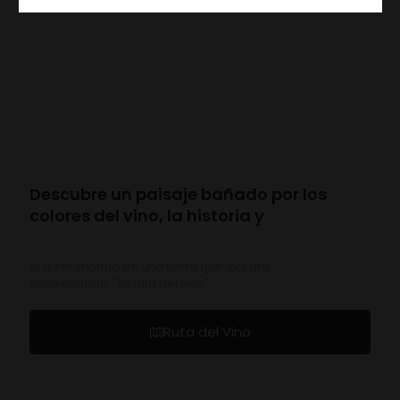
Descubre un paisaje bañado por los
colores del vino, la historia y
la gastronomía de una tierra que logrará
sorprenderte, "La ruta del vino".
Ruta del Vino