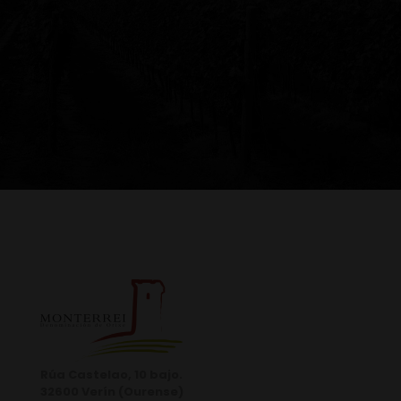
Rúa Castelao, 10 bajo.
32600 Verín (Ourense)