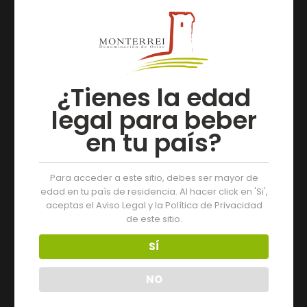
¿Tienes la edad
legal para beber
#Nonllede
en tu país?
asmáisvolt
as
Para acceder a este sitio, debes ser mayor de
edad en tu paìs de residencia. Al hacer click en 'Si',
aceptas el Aviso Legal y la Política de Privacidad
de este sitio.
SÍ
NO