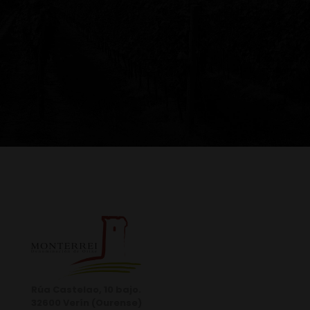
Rúa Castelao, 10 bajo.
32600 Verín (Ourense)