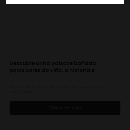
Descubre unha paisaxe bañada
polas cores do viño, a historia e
a gastronomía dunha terra que che sorprenderá "A
ruta do viño".
Ruta do Viño