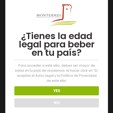
¿Tienes la edad
legal para beber
#Nonllede
en tu país?
asmáisvolt
as
Para acceder a este sitio, debes ser mayor de
edad en tu paìs de residencia. Al hacer click en 'Si',
aceptas el Aviso Legal y la Política de Privacidad
de este sitio.
YES
NO