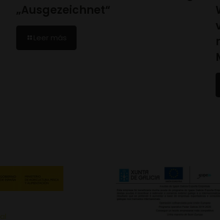
„Ausgezeichnet“
Leer más
al