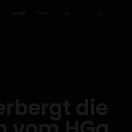
Aktuell
PRIVAT
erbergt die
en vom HGg