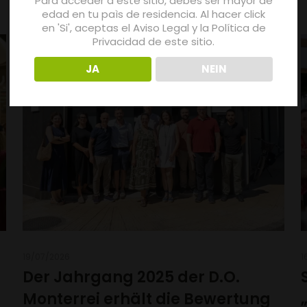
Para acceder a este sitio, debes ser mayor de
edad en tu paìs de residencia. Al hacer click
en 'Si', aceptas el Aviso Legal y la Política de
Privacidad de este sitio.
JA
NEIN
19/07/2026
1
Der Jahrgang 2025 der D.O.
Monterrei erhält die Bewertung