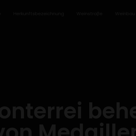
e
Herkunftsbezeichnung
Weinstraβe
Weinbau
onterrei beh
 von Medaill