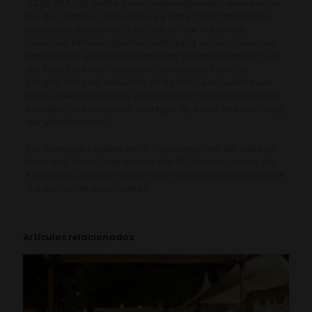
4.229.604,1 kg weiße Weintrauben geerntet, während es
bei den Trauben 2.001.453,4 kg waren. Die Präsidentin
wies auch darauf hin, dass „wir es hier mit einem
typischen klimatologischen Jahrgang zu tun haben, bei
dem Winzer und Bodyguards hart gearbeitet haben, um
die Frucht in einen optimalen Zustand im Keller zu
bringen, Was wir erwarten, wird sich in der Qualität der
Weine niederschlagen, die weiterhin Unterscheidungen
erhalten, und, was noch wichtiger ist, in der Anerkennung
der Verbraucher“.
Die Weinlese begann am 6. September mit der Kellerei
Pazo das Tapias und endete am 15. Oktober, wobei die
Kellereien Quinta do Buble und Trasdovento als letzte die
Traubenernte abschlossen.
Artículos relacionados