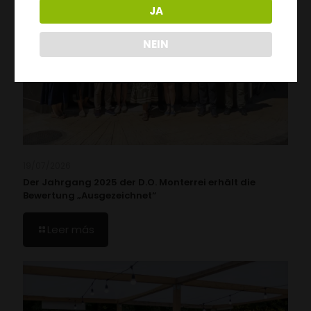
JA
NEIN
19/07/2026
Der Jahrgang 2025 der D.O. Monterrei erhält die
Bewertung „Ausgezeichnet“
Leer más