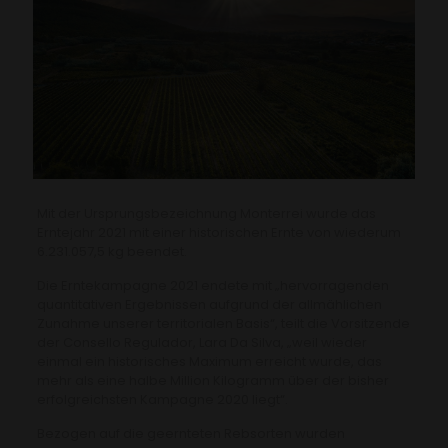
Mit der Ursprungsbezeichnung Monterrei wurde das
Erntejahr 2021 mit einer historischen Ernte von wiederum
6.231.057,5 kg beendet.
Die Erntekampagne 2021 endete mit „hervorragenden
quantitativen Ergebnissen aufgrund der allmählichen
Zunahme unserer territorialen Basis“, teilt die Vorsitzende
der Consello Regulador, Lara Da Silva, „weil wieder
einmal ein historisches Maximum erreicht wurde, das
mehr als eine halbe Million Kilogramm über der bisher
erfolgreichsten Kampagne 2020 liegt“.
Bezogen auf die geernteten Rebsorten wurden