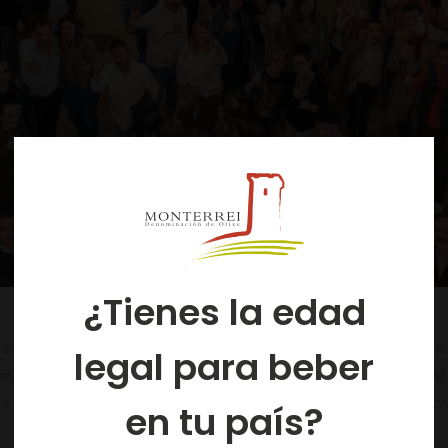
¿Tienes la edad
 in Gijón, bei einem Showroom-artigen Event, bei dem sie ein
legal para beber
n, haben den Salon im Laufe des Nachmittags besucht: Hotel
ie Ausarbeitung, die die Gelegenheit hatte zu verkosten, et
en tu país?