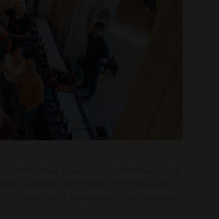
en großen Erfolg erzielten. Über 200 Personen, die
iers, Vertreiber, Sommeliers, Fachpresse und
wa 50 Weine aus 22 Weingütern, die der galizischen