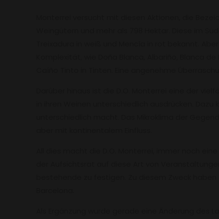
Monterrei versucht mit diesen Aktionen, die Bezei
Weingütern und mehr als 798 Hektar. Diese im Süd
Treixadura in weiß und Mencía in rot bekannt. Aber
Komplexität, wie Doña Blanca, Albariño, Blanca de
Caíño Tinto in Tinten. Eine angenehme Überraschu
Darüber hinaus ist die D.O. Monterrei eine der vielf
in ihren Weinen unterschiedlich ausdrücken. Dazu
unterschiedlich macht. Das Mikroklima der Gegend 
aber mit kontinentalem Einfluss.
All dies macht die D.O. Monterrei, immer noch ei
der Aufsichtsrat auf diese Art von Veranstaltung
bestehende zu festigen. Zu diesem Zweck haben sie
Barcelona.
Als Ergänzung wurde gerade eine Änderung des Las