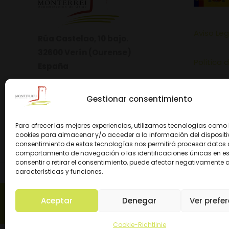
Aviso Leg
Rúa Castelao, 10 bajo.
32600 Verín (Ourense)
Política 
España
Política 
Gestionar consentimiento
Para ofrecer las mejores experiencias, utilizamos tecnologías como 
cookies para almacenar y/o acceder a la información del dispositiv
consentimiento de estas tecnologías nos permitirá procesar datos
comportamiento de navegación o las identificaciones únicas en este
consentir o retirar el consentimiento, puede afectar negativamente a
características y funciones.
© 2026 D.O. M
Aceptar
Denegar
Ver prefe
Cookie-Richtlinie