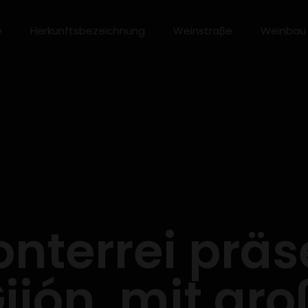
e
Herkunftsbezeichnung
Weinstraβe
Weinbau
onterrei präse
ijón, mit gr