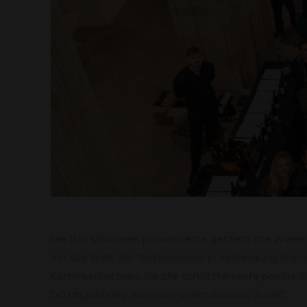
Die D.O. Monterrei präsentierte gestern ihre Weine
mit der Welt der Gastronomie in Verbindung stehe
Kommunikatoren. Sie alle schätzten sehr positiv d
DO angehören, „ein noch unentdecktes Juwel“.