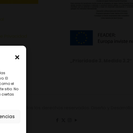
al
de Privacidad
de Cookies
„Prioridade 3. Medida 3.2“
las
o. El
 como el
 sitio. No
 ciertas
onterrei. Todos los derechos reservados. Diseño y Desarroll
rencias