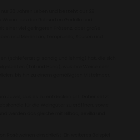
t nur 30 Jahren Leben und besteht aus 29
hre Weine aus den Rebsorten Godello und
it einer viel geringeren Präsenz, aber große
rauben und Merenzao, Tempranillo, Sousón und
pen (schieferartig, sandig und lehmig) hat, die sich
ilgebieten (Tal und Hang), was ihre Weine sehr
licien, bis hin zu einem gemäßigten Mittelmeer,
m Juwel, das es zu entdecken gilt. Daher setzt
ebskanäle für die Weingüter zu eröffnen, sowie
nd werden das gleiche mit Bilbao, Sevilla und
 Roséweinen einschließt. Ein weiteres Beispiel