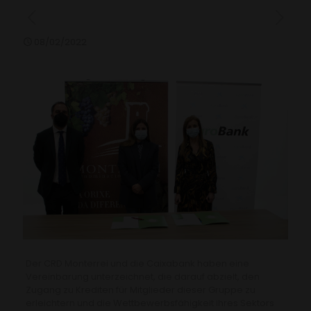
08/02/2022
Der CRD Monterrei und die Caixabank haben eine
Vereinbarung unterzeichnet, die darauf abzielt, den
Zugang zu Krediten für Mitglieder dieser Gruppe zu
erleichtern und die Wettbewerbsfähigkeit ihres Sektors