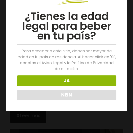
¿Tienes la edad
legal para beber
en tu país?
Para acceder a este sitio, debes ser mayor de
edad en tu paìs de residencia. Al hacer click en 'Si',
aceptas el Aviso Legal y la Política de Privacidad
de este sitio.
JA
05/08/2026
NEIN
Drei Tage voller Aktivitäten auf der 19. Monterrei-
Weinmesse
Leer más