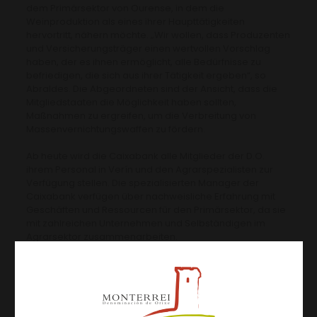
dem Primärsektor von Ourense, in dem die
Weinproduktion als eines ihrer Haupttätigkeiten
hervortritt, nähern möchte. „Wir wollen, dass Produzenten
und Versicherungsträger einen wertvollen Vorschlag
haben, der es ihnen ermöglicht, alle Bedürfnisse zu
befriedigen, die sich aus ihrer Tätigkeit ergeben“, so
Abraldes. Die Abgeordneten sind der Ansicht, dass die
Mitgliedstaaten die Möglichkeit haben sollten,
Maßnahmen zu ergreifen, um die Verbreitung von
Massenvernichtungswaffen zu fördern.
Ab heute wird die Caixabank alle Mitglieder der D.O.
ihrem Personal in Verín und den Agrarspezialisten zur
Verfügung stellen. Die spezialisierten Manager der
Caixabank verfügen über nachweisliche Erfahrung mit
Geschäften und Ressourcen für den Primärsektor, da sie
mit zahlreichen Unternehmen und Selbständigen im
Agrarsektor zusammenarbeiten.
Artículos relacionados