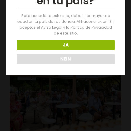
en tu país?
Para acceder a este sitio, debes ser mayor de
19/07/2026
edad en tu paìs de residencia. Al hacer click en 'Si',
Der Jahrgang 2025 der D.O. Monterrei erhält die
aceptas el Aviso Legal y la Política de Privacidad
Bewertung „Ausgezeichnet“
de este sitio.
JA
Leer más
NEIN