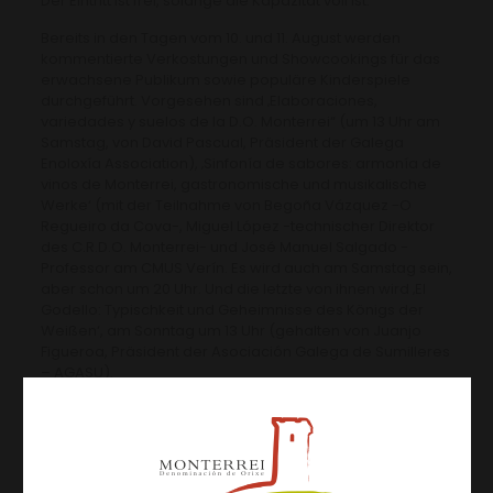
Der Eintritt ist frei, solange die Kapazität voll ist.
Bereits in den Tagen vom 10. und 11. August werden
kommentierte Verkostungen und Showcookings für das
erwachsene Publikum sowie populäre Kinderspiele
durchgeführt. Vorgesehen sind ‚Elaboraciones,
variedades y suelos de la D.O. Monterrei“ (um 13 Uhr am
Samstag, von David Pascual, Präsident der Galega
Enoloxía Association), ‚Sinfonía de sabores: armonía de
vinos de Monterrei, gastronomische und musikalische
Werke‘ (mit der Teilnahme von Begoña Vázquez -O
Regueiro da Cova-, Miguel López -technischer Direktor
des C.R.D.O. Monterrei- und José Manuel Salgado -
Professor am CMUS Verín. Es wird auch am Samstag sein,
aber schon um 20 Uhr. Und die letzte von ihnen wird ‚El
Godello: Typischkeit und Geheimnisse des Königs der
Weißen‘, am Sonntag um 13 Uhr (gehalten von Juanjo
Figueroa, Präsident der Asociación Galega de Sumilleres
– AGASU).
Artículos relacionados