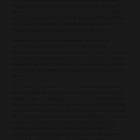
Die Öffnungszeiten der Stände werden wie folgt sein:
Freitag von 19.30 bis 24.00 h. (Vorverkauf ab 19.00 Uhr),
Samstag 10 von 12.30 bis 14.30 h. und von 19.30 bis 01.00 h. ,
und Sonntag 11 von 12.30 bis 14.30 Uhr und 19.30 bis 24.00
Uhr. Und die Preise für 5 Verkostungen für zehn Euro und
ein personalisiertes Glas der D.O. für zwei Euro.
Neben den Ständen der Weinkeller werden auch
gastronomische Stände für jeden Geschmack
vorhanden seiLa Alacena para llevar, Panadería Roscas,
Cárnicas de Feces, Matilde Waffles e Gelados, Alacena-
Puebla de Sanabria, Jamones Don Francisco, Conservas
Regiomare, Queiseria Gaia, Xavier dos Leitões un Casa
do Pulpo).
Die Eröffnung der XVII. Feria el Vino de Monterrei findet
am morgigen 09. August ab 20 Uhr auf der Plaza García
Barbón statt, und die Ansprache wird vom technischen
Agraringenieur Xosé Paz Paz durchgeführt. Um 18.30 Uhr
wird in der Pfarrkirche von Verín die Medaillenverleihung
der Weinbruderschaft von Monterrei stattfinden. Diesmal
werden Domingo Rodríguez Villar, Floriano Barreira
Santos, José Luis Suárez Conde, Alfonso Villarino
Rodríguez und Álvaro Bueno Eléxpuru wieder teilnehmen.