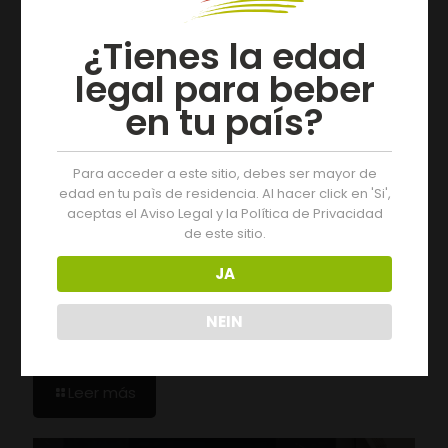
¿Tienes la edad
legal para beber
en tu país?
Para acceder a este sitio, debes ser mayor de
edad en tu paìs de residencia. Al hacer click en 'Si',
aceptas el Aviso Legal y la Política de Privacidad
de este sitio.
JA
05/08/2026
NEIN
Drei Tage voller Aktivitäten auf der 19. Monterrei-
Weinmesse
Leer más