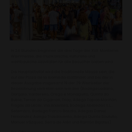
In 24 Stunden beginnen die drei Tage der XVII. Monterrei
Weinmesse, die musikalische, kulturelle und
weinbauliche Aktivitäten für alle Besucher bieten wird.
Die Hauptaktivität wird die traditionelle Messe sein, die
auf der Plaza de la Alameda stattfindet und bei der in
dieser Ausgabe insgesamt 19 der 29 Weinkeller der
Bezeichnung vertreten sein werden (Bodega Ladairo,
Gargalo, Valderello, Crego e Monaguillo, Quinta do
Buble, Terras do Cigarron, Triay, Adega Tapias Mariñán,
Fragas do Lecer, Via Arxentea, Bodega Abeledos S.L.,
Setembro, Bodega Franco Basalo, Adegas Daniel
Fernandez, Adega Trasdovento, Adega Quinta Soutullo,
Manuel Vázquez, Serra de Alén und Ramón Bigotes).