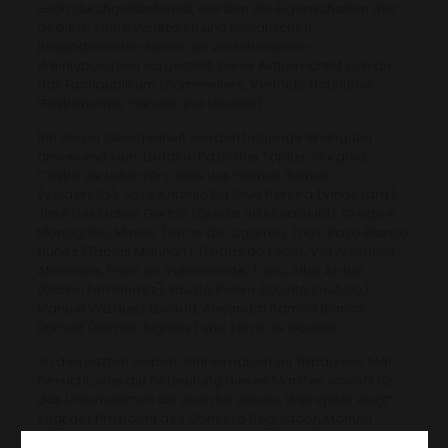
Gijón durchgeführten ist, werden die Eigenschaften des
Gebiets, seine varietalen und klimatischen
Besonderheiten sowie die verschiedenen
Weintypologien vorgestellt. Diese Aktion richtet sich an
das Fachpublikum (Sommeliers, Vertrieb, Hotellerie,
Gastronomie, Handel und Medien).
Bei dieser Gelegenheit werden folgende Weingüter
anwesend sein: Ladairo, Pazo das Tapias, Gargalo,
Castro de Lobarzán, José Luis Gómez Ibáñez
(Valderello), José Antonio Da Silva Pereira (Vinos Lara),
José Luis Mateo García (Quinta da Muradella), Crego e
Monaguillo, Minius, Terras do Cigarrón, Triay, Pazo Blanco
Núñez (Tapias Mariñán), Fragas do Lecer, Vía Arxéntea,
Abeledos, Pazo de Valdeconde, Tabú, Alba Al-Bar
(Daniel Fernández), Fausto Rivero (Quinta Soutullo),
Manuel Vázquez Losada, Alejandro Ramón Blanco
Dijkhoff (Ramón Bigotes) und Terra de Godello.
„In den letzten sieben Jahren haben wir Bilbao vier Mal
besucht, was die Bedeutung dieses Marktes sowohl für
das Unternehmen als auch für unsere Weingüter zeigt“,
sagt der Präsident des Consello Regulador, Manuel
Vázquez Losada. „Laut den analysierten Daten ist Bilbao