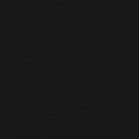
von Luar na Lubre. Im Rahmen der vierten Ausgabe der
Festa da Vendima wird die D.O. Monterrei über einen
eigenen Raum verfügen, in dem nicht nur Informationen
über das Weinanbaugebiet angeboten werden, sondern
auch die Weine folgender Kellereien vorgestellt werden
können: Ladairo, Pazo das Tapias, Gargalo, José Luis
Gómez Ibáñez (Valderello), Crego e Monaguillo, Minius,
Terras do Cigarrón, Triay, Pazo Blanco Núñez (Tapias
Mariñán), Vía Arxéntea, Pazo de Valdeconde, Tabú,
Franco Basalo, Alba Al-Bar (Daniel Fernández),
Trasdovento, Fausto Rivero Pardo (Quinta Soutullo),
Manuel Vázquez Losada, Manuel Regueiro García (Serra
de Alén) und Terra de Godello.
Showroom Bilbao
Die zweite Initiative ist für Montag, den 6. Oktober geplant.
Der Deich 1 in der Hauptstadt von Biskaya wird einen
Showroom der Bezeichnung beherbergen, der aus 40
Weinen von 22 Weingütern besteht, die im Consello
Regulador eingetragen sind.
Während der Durchführung dieser Werbeaktion, die eine
Fortsetzung der in den letzten Wochen in Barcelona und