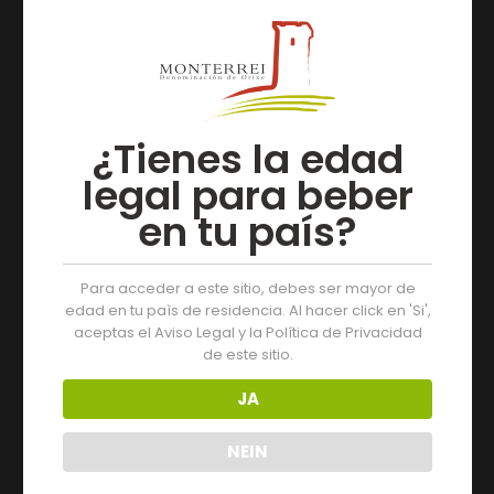
ein Schlüsselgebiet für Monterrei, und die Durchführung
dieser Initiative wird es ermöglichen, ein wichtiges
Beispiel dafür zu zeigen, was in unserer Bezeichnung
getan wird, in der unsere Maxime die Qualität ist“.
¿Tienes la edad
Artículos relacionados
legal para beber
en tu país?
Para acceder a este sitio, debes ser mayor de
edad en tu paìs de residencia. Al hacer click en 'Si',
aceptas el Aviso Legal y la Política de Privacidad
de este sitio.
JA
NEIN