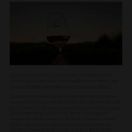
In den kommenden Tagen werden die Weine der D.O.
Monterrei bei zwei neuen Werbeaktionen vertreten sein:
Festival Monterrei Reverdece und Showroom Bilbao.
Die erste von ihnen, Festival Monterrei Reverdece, findet
morgen Samstag in der Stadt Albarellos (Monterrei) statt.
Es handelt sich um eine Veranstaltung, die als Hommage
an alle Menschen gedacht ist, die im vergangenen
August bei der Löschung der Brände mitgewirkt haben.
Das Programm besteht aus: IV Festa da Vendima, XL
Xuntanza Internacional de Gaiteiros und dem Konzert