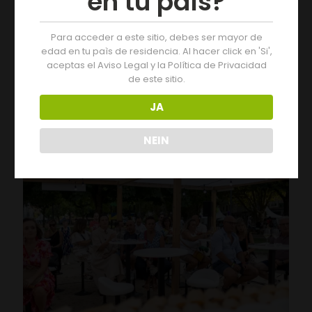
en tu país?
Para acceder a este sitio, debes ser mayor de
19/07/2026
edad en tu paìs de residencia. Al hacer click en 'Si',
Der Jahrgang 2025 der D.O. Monterrei erhält die
aceptas el Aviso Legal y la Política de Privacidad
Bewertung „Ausgezeichnet“
de este sitio.
JA
Leer más
NEIN