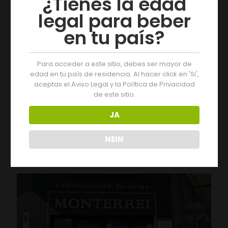
¿Tienes la edad
legal para beber
en tu país?
Para acceder a este sitio, debes ser mayor de
edad en tu paìs de residencia. Al hacer click en 'Si',
aceptas el Aviso Legal y la Política de Privacidad
de este sitio.
05/08/2026
JA
Drei Tage voller Aktivitäten auf der 19. Monterrei-
Weinmesse
NEIN
Leer más