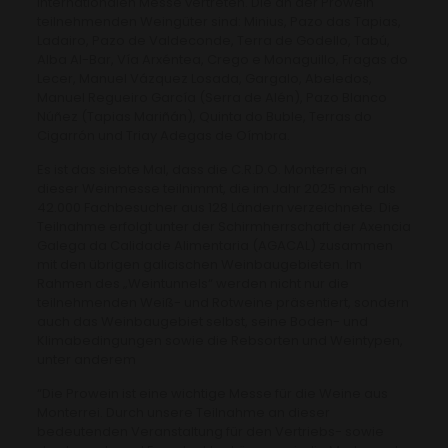
internationalen Messe vertreten. Die an der Prowein
teilnehmenden Weingüter sind: Minius, Pazo das Tapias,
Ladairo, Pazo de Valdeconde, Terra de Godello, Tabú,
Alba Al-Bar, Vía Arxéntea, Crego e Monaguillo, Fragas do
Lecer, Manuel Vázquez Losada, Gargalo, Abeledos,
Manuel Regueiro García (Serra de Alén), Pazo Blanco
Núñez (Tapias Mariñán), Quinta do Buble, Terras do
Cigarrón und Triay Adegas de Oímbra.
Es ist das siebte Mal, dass die C.R.D.O. Monterrei an
dieser Weinmesse teilnimmt, die im Jahr 2025 mehr als
42.000 Fachbesucher aus 128 Ländern verzeichnete. Die
Teilnahme erfolgt unter der Schirmherrschaft der Axencia
Galega da Calidade Alimentaria (AGACAL) zusammen
mit den übrigen galicischen Weinbaugebieten. Im
Rahmen des „Weintunnels“ werden nicht nur die
teilnehmenden Weiß- und Rotweine präsentiert, sondern
auch das Weinbaugebiet selbst, seine Boden- und
Klimabedingungen sowie die Rebsorten und Weintypen,
unter anderem
“Die Prowein ist eine wichtige Messe für die Weine aus
Monterrei. Durch unsere Teilnahme an dieser
bedeutenden Veranstaltung für den Vertriebs- sowie