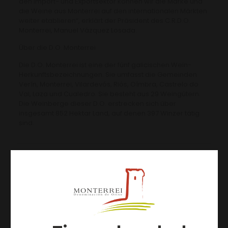
den Import- und Exportsektor können wir die Marke und
die Weine aus Monterrei auf den internationalen Märkten
weiter etablieren“, erklärt der Präsident des C.R.D.O.
Monterrei, Manuel Vázquez Losada.
Über die D.O. Monterrei
Die D.O. Monterrei ist eine der fünf galicischen Wein-
Herkunftsbezeichnungen. Sie umfasst die Gemeinden
Verín, Monterrei, Vilardevós, Riós, Oímbra, Castrelo do
Val, Laza und Cualedro. Sie besteht aus 29 Weingütern.
Die Weinberge dieser D.O. erstrecken sich über
insgesamt 852 Hektar Land, auf denen 397 Winzer tätig
sind.
Artículos relacionados