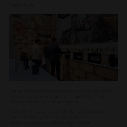
12/03/2026
Die Herkunftsbezeichnung Monterrei wird erneut auf der
Prowein vertreten sein, die vom 15. bis 17. März in der
deutschen Stadt Düsseldorf stattfindet.
Bei dieser Ausgabe werden 36 Weine (23 Weißweine
und 13 Rotweine) von 18 Weingütern die
Herkunftsbezeichnung Monterrei auf dieser