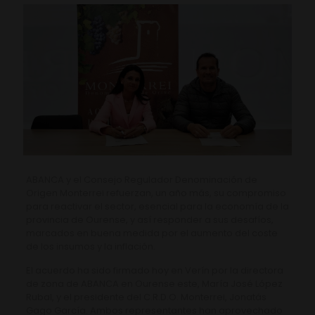
ABANCA y el Consejo Regulador Denominación de
Origen Monterrei refuerzan, un año más, su compromiso
para reactivar el sector, esencial para la economía de la
provincia de Ourense, y así responder a sus desafíos,
marcados en buena medida por el aumento del coste
de los insumos y la inflación.
El acuerdo ha sido firmado hoy en Verín por la directora
de zona de ABANCA en Ourense este, María José López
Rubal, y el presidente del C.R.D.O. Monterrei, Jonatás
Gago García. Ambos representantes han aprovechado