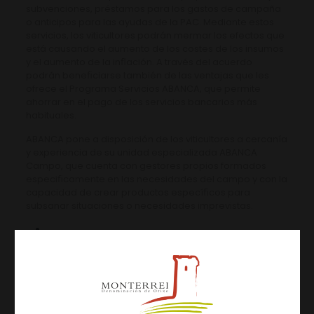
subvenciones, préstamos para los gastos de campaña
o anticipos para las ayudas de la PAC. Mediante estos
servicios, los viticultores podrán mermar los efectos que
está causando el aumento de los costes de los insumos
y el aumento de la inﬂación. A través del acuerdo
podrán beneﬁciarse también de las ventajas que les
ofrece el Programa Servicios ABANCA, que permite
ahorrar en el pago de los servicios bancarios más
habituales.
ABANCA pone a disposición de los viticultores a cercanía
y experiencia de su unidad especializada ABANCA
Campo, que cuenta con gestores propios formados
especiﬁcamente en las necesidades del campo y con la
capacidad de crear productos especíﬁcos para
subsanar situaciones o necesidades imprevistas.
Artículos relacionados