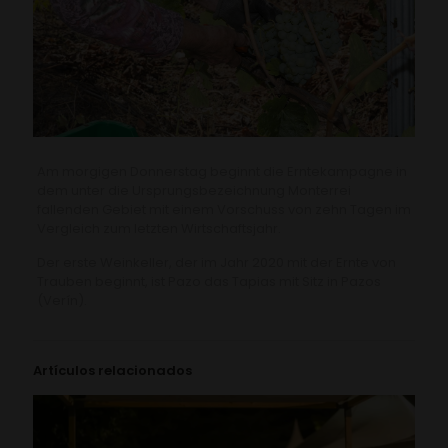
Am morgigen Donnerstag beginnt die Erntekampagne in
dem unter die Ursprungsbezeichnung Monterrei
fallenden Gebiet mit einem Vorschuss von zehn Tagen im
Vergleich zum letzten Wirtschaftsjahr.
Der erste Weinkeller, der im Jahr 2020 mit der Ernte von
Trauben beginnt, ist Pazo das Tapias mit Sitz in Pazos
(Verín).
Artículos relacionados