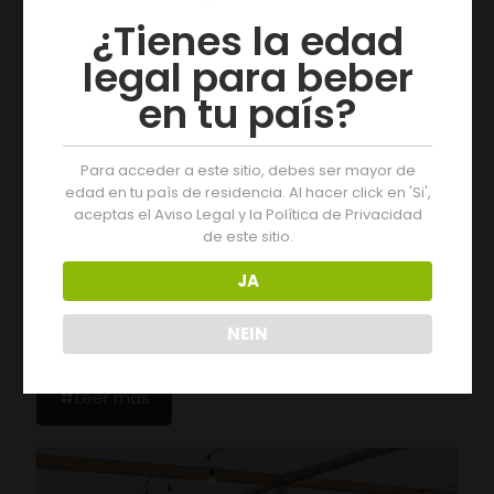
¿Tienes la edad
legal para beber
en tu país?
Para acceder a este sitio, debes ser mayor de
edad en tu paìs de residencia. Al hacer click en 'Si',
aceptas el Aviso Legal y la Política de Privacidad
de este sitio.
JA
19/07/2026
Der Jahrgang 2025 der D.O. Monterrei erhält die
NEIN
Bewertung „Ausgezeichnet“
Leer más