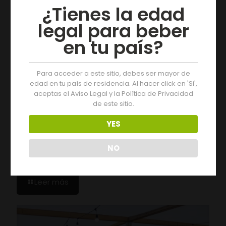
¿Tienes la edad
legal para beber
en tu país?
Para acceder a este sitio, debes ser mayor de
edad en tu paìs de residencia. Al hacer click en 'Si',
aceptas el Aviso Legal y la Política de Privacidad
de este sitio.
YES
19/07/2026
NO
A colleita 2025 da D.O. Monterrei recibe a cualificación
de “excelente”
Leer más