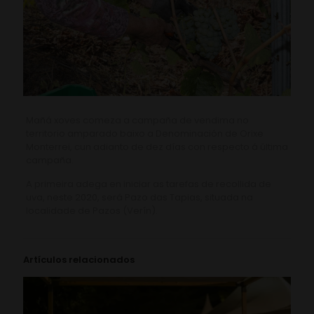
Mañá xoves comeza a campaña de vendima no
territorio amparado baixo a Denominación de Orixe
Monterrei, cun adianto de dez días con respecto á última
campaña.
A primeira adega en iniciar as tarefas de recollida de
uva, neste 2020, será Pazo das Tapias, situada na
localidade de Pazos (Verín).
Artículos relacionados