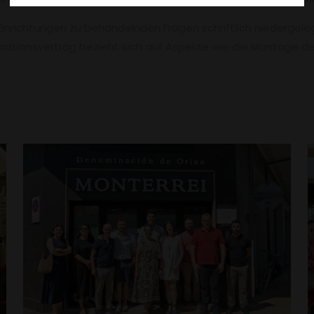
 Einrichtungen zu behandelnden Fragen schriftlich niedergele
operationsvertrag bezieht sich auf Aspekte wie die Montage