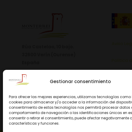
Aviso Leg
Rúa Castelao, 10 bajo.
32600 Verín (Ourense)
Política 
España
Política 
Gestionar consentimiento
Para ofrecer las mejores experiencias, utilizamos tecnologías como 
cookies para almacenar y/o acceder a la información del dispositiv
consentimiento de estas tecnologías nos permitirá procesar datos
comportamiento de navegación o las identificaciones únicas en este
consentir o retirar el consentimiento, puede afectar negativamente a
características y funciones.
© 2026 D.O. M