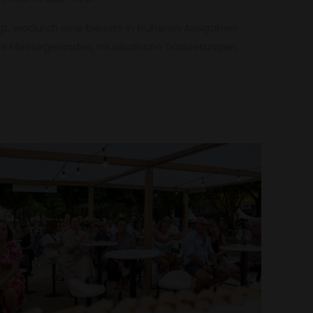
gt, wodurch eine bereits in früheren Ausgaben
 des Messegeländes, musikalische Darbietungen