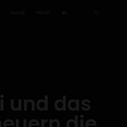
Aktuell
PRIVAT
i und das
neuern die