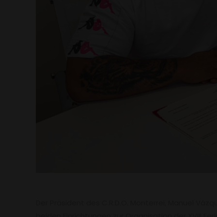
Der Präsident des C.R.D.O. Monterrei, Manuel Váz
beiden Einrichtungen zur Organisation der XVIII Feri