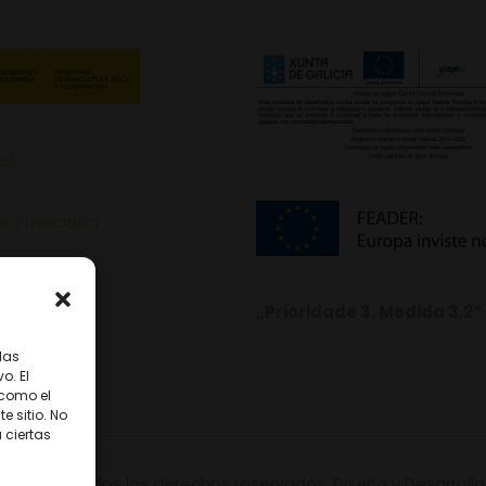
al
de Privacidad
de Cookies
„Prioridade 3. Medida 3.2“
las
o. El
 como el
 sitio. No
 ciertas
onterrei. Todos los derechos reservados. Diseño y Desarroll