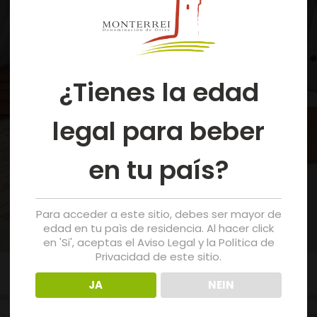
¿Tienes la edad
legal para beber
en tu país?
Para acceder a este sitio, debes ser mayor de
edad en tu paìs de residencia. Al hacer click
en 'Si', aceptas el Aviso Legal y la Política de
Privacidad de este sitio.
JA
NEIN
quez, und der Bürgermeister von Verín, Gerardo Seoane, ha
a del Vino in Monterrei unterzeichnet, die vom 8. bis 10. Augus