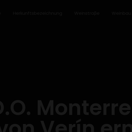
e
Herkunftsbezeichnung
Weinstraβe
Weinbau
D.O. Monterre
von Verín er