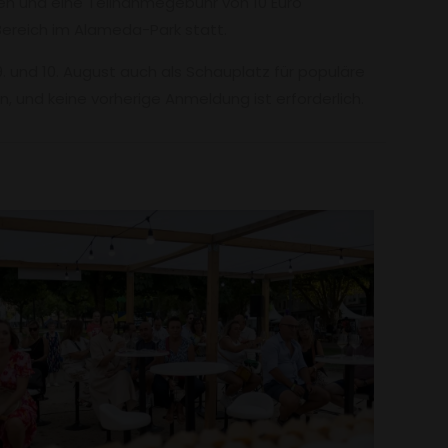
den und eine Teilnahmegebühr von 10 Euro
Bereich im Alameda-Park statt.
 und 10. August auch als Schauplatz für populäre
n, und keine vorherige Anmeldung ist erforderlich.