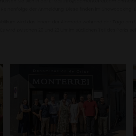
, müssen Sie sich in der E-Mail info@domonterrei.com anmel
er Reihenfolge der Anmeldung. Diese finden im Showcooking-
publikum wird das Innere der Alameda während der Tage am 9.
s wird zwischen 20 und 22 Uhr im südlichen Teil des Parks sei