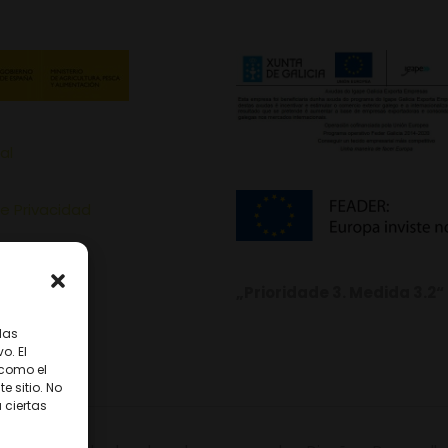
al
de Privacidad
de Cookies
„Prioridade 3. Medida 3.2“
las
o. El
 como el
 sitio. No
 ciertas