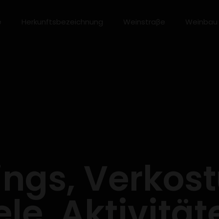
e
Herkunftsbezeichnung
Weinstraβe
Weinbau
ngs, Verkos
le, Aktivität