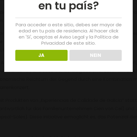
en tu país?
h die Durchführung von kommentierten Verkostungen und Sh
n.
Para acceder a este sitio, debes ser mayor de
edad en tu paìs de residencia. Al hacer click
on Geschichte und Trend‘,
mit Juanjo Figueroa, Präsident d
en 'Si', aceptas el Aviso Legal y la Política de
 deas máis voltas“. Es ist für Samstag 09. August geplant, u
Privacidad de este sitio.
begleitet von einem musikalischen Erlebnis.
JA
NEIN
 Aktivität
‚Come, bebe e aprende do mellor xeito‘
organisiert
R.D.O. Monterrei) und José Manuel Salgado (Professor am CMU
tronomische Reichtum der Gegend durch eine Kombination mi
tarrenkonzert.
t Produkten von „Experiencias de Calidade de Galicia“ statt,
twortlich für das Familienunternehmen Cien von Cel) und Juli
Repsol-Soles). Diese Initiative ermöglicht es, das Potenzia