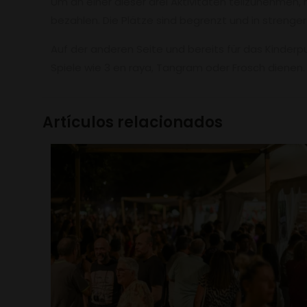
Um an einer dieser drei Aktivitäten teilzunehmen
bezahlen. Die Plätze sind begrenzt und in streng
Auf der anderen Seite und bereits für das Kinder
Spiele wie 3 en raya, Tangram oder Frosch dienen. E
Artículos relacionados