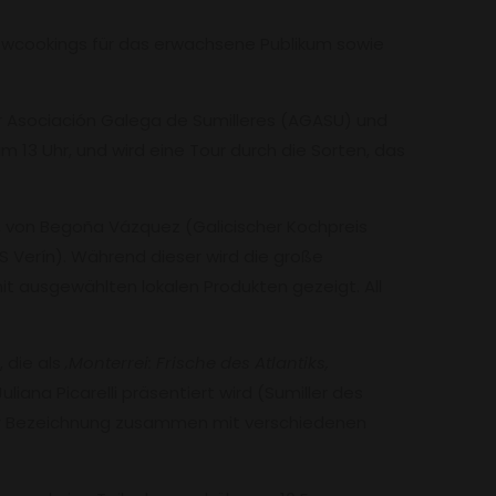
owcookings für das erwachsene Publikum sowie
er Asociación Galega de Sumilleres (AGASU) und
m 13 Uhr, und wird eine Tour durch die Sorten, das
, von Begoña Vázquez (Galicischer Kochpreis
S Verín). Während dieser wird die große
t ausgewählten lokalen Produkten gezeigt. All
 die als
‚Monterrei: Frische des Atlantiks,
ana Picarelli präsentiert wird (Sumiller des
l der Bezeichnung zusammen mit verschiedenen