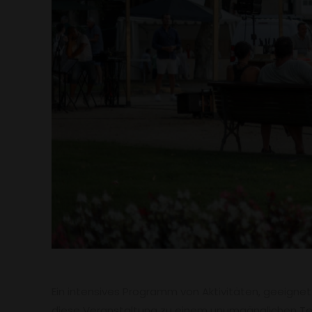
Ein intensives Programm von Aktivitäten, geeignet f
diese Veranstaltung zu einem unumgänglichen T