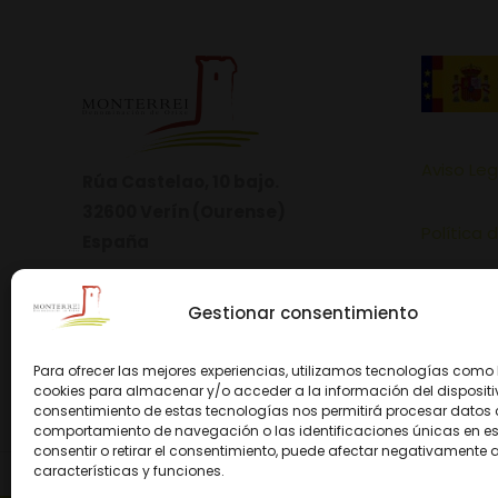
Aviso Leg
Rúa Castelao, 10 bajo.
32600 Verín (Ourense)
Política 
España
Política 
Gestionar consentimiento
Para ofrecer las mejores experiencias, utilizamos tecnologías como 
cookies para almacenar y/o acceder a la información del dispositiv
consentimiento de estas tecnologías nos permitirá procesar datos
comportamiento de navegación o las identificaciones únicas en este
consentir o retirar el consentimiento, puede afectar negativamente a
características y funciones.