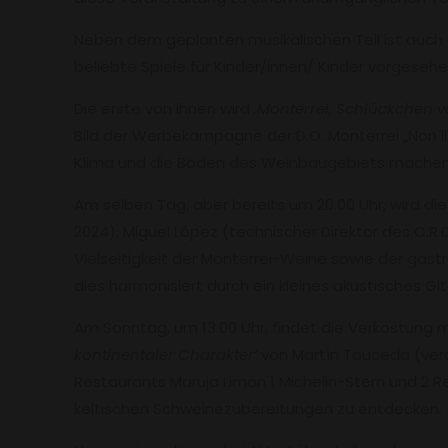
Neben dem geplanten musikalischen Teil ist auc
beliebte Spiele für Kinder/innen/ Kinder vorgesehe
Die erste von ihnen wird
‚Monterrei, Schlückchen v
Bild der Werbekampagne der D.O. Monterrei „Non lle
Klima und die Böden des Weinbaugebiets machen, 
Am selben Tag, aber bereits um 20.00 Uhr, wird die
2024), Miguel López (technischer Direktor des C.
Vielseitigkeit der Monterrei-Weine sowie der gas
dies harmonisiert durch ein kleines akustisches Gi
Am Sonntag, um 13.00 Uhr, findet die Verkostung mi
kontinentaler Charakter‘
von Martín Touceda (veran
Restaurants Maruja Limón 1 Michelin-Stern und 2 
keltischen Schweinezubereitungen zu entdecken.