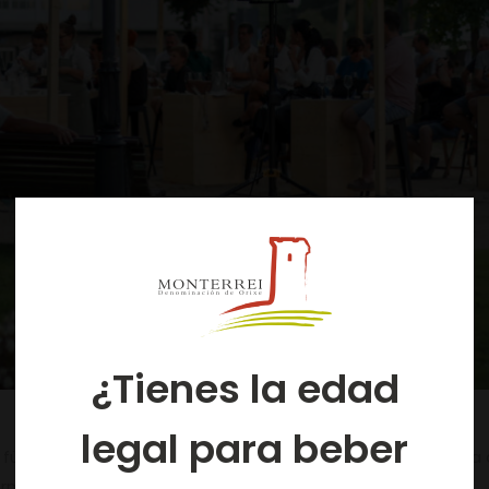
¿Tienes la edad
legal para beber
ür alle Altersgruppen, wird während der Tage der XVIII Feria 
ermin zu machen.