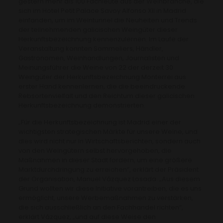
gestern mehr als 100 Fachleute aus der Weinbranche, die
sich im Hotel Petit Palace Savoy Alfonso XII in Madrid
einfanden, um im Weintunnel die Neuheiten und Trends
der teilnehmenden galicischen Weingüter dieser
Herkunftsbezeichnung kennenzulernen. Im Laufe der
Veranstaltung konnten Sommeliers, Händler,
Gastronomen, Weinhandlungen, Journalisten und
Meinungsführer die Weine von 22 der derzeit 30
Weingüter der Herkunftsbezeichnung Monterrei aus
erster Hand kennenlernen, die die beeindruckende
Rebsortenvielfalt und den Reichtum dieser galicischen
Herkunftsbezeichnung demonstrierten.
„Für die Herkunftsbezeichnung ist Madrid einer der
wichtigsten strategischen Märkte für unsere Weine, und
dies wird nicht nur in Wirtschaftsberichten, sondern auch
von den Weingütern selbst hervorgehoben, die
Maßnahmen in dieser Stadt fordern, um eine größere
Marktdurchdringung zu erreichen“, erklärt der Präsident
der Organisation, Manuel Vázquez Losada. „Aus diesem
Grund wollten wir diese Initiative vorantreiben, die es uns
ermöglicht, unsere Werbemaßnahmen zu verstärken,
die sich ausschließlich an den Fachhandel richten“,
erklärt Vázquez, „und auf diese Weise den