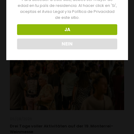
edad en tu paìs de residencia. Al hacer click en 'Si',
aceptas el Aviso Legal y la Política de Privacidad
Artículos relacionados
de este sitio.
JA
NEIN
05/08/2026
Drei Tage voller Aktivitäten auf der 19. Monterrei-
Weinmesse