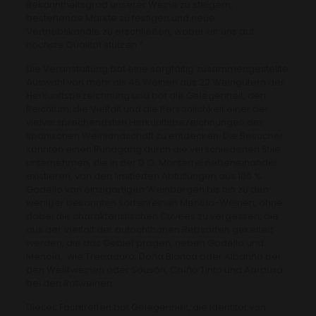
Bekanntheitsgrad unserer Weine zu steigern,
bestehende Märkte zu festigen und neue
Vertriebskanäle zu erschließen, wobei wir uns auf
höchste Qualität stützen.“
Die Veranstaltung bot eine sorgfältig zusammengestellte
Auswahl von mehr als 45 Weinen aus 22 Weingütern der
Herkunftsbezeichnung und bot die Gelegenheit, den
Reichtum, die Vielfalt und die Persönlichkeit einer der
vielversprechendsten Herkunftsbezeichnungen der
spanischen Weinlandschaft zu entdecken. Die Besucher
konnten einen Rundgang durch die verschiedenen Stile
unternehmen, die in der D.O. Monterrei nebeneinander
existieren, von den limitierten Abfüllungen aus 100 %
Godello von einzigartigen Weinbergen bis hin zu den
weniger bekannten sortenreinen Mencía-Weinen, ohne
dabei die charakteristischen Cuvées zu vergessen, die
aus der Vielfalt der autochthonen Rebsorten gekeltert
werden, die das Gebiet prägen, neben Godello und
Mencía, wie Treixadura, Doña Blanca oder Albariño bei
den Weißweinen oder Sousón, Caíño Tinto und Aaraúxa
bei den Rotweinen.
Dieses Fachtreffen bot Gelegenheit, die Identität von