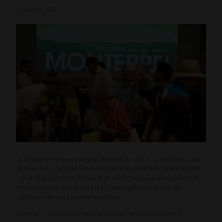
16/06/2026
Der Weintunnel zeigte den über 100 Fachleuten der
Branche, die den Showroom besuchten, die Vielfalt
und Vielseitigkeit der D.O. Monterrei. Dort konnten
mehr als 45 Weine von 22 Weingütern der D.O.
Monterrei verkostet werden.
Die Herkunftsbezeichnung Monterrei versammelte