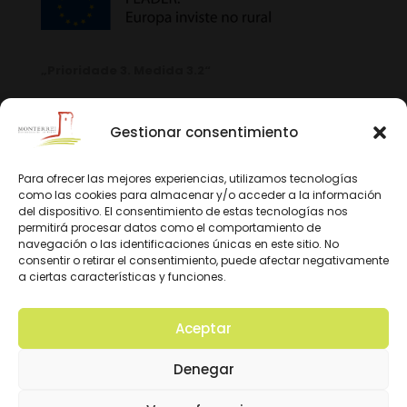
„Prioridade 3. Medida 3.2“
Gestionar consentimiento
Para ofrecer las mejores experiencias, utilizamos tecnologías
como las cookies para almacenar y/o acceder a la información
del dispositivo. El consentimiento de estas tecnologías nos
permitirá procesar datos como el comportamiento de
navegación o las identificaciones únicas en este sitio. No
consentir o retirar el consentimiento, puede afectar negativamente
a ciertas características y funciones.
Aceptar
© 2026 D.O. Monterrei. Todos los derechos
Denegar
reservados. Diseño y Desarrollo: