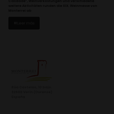
Calidade“, Weinverkostungen und verschiedene
weitere Aktivitäten runden die XIX. Weinmesse von
Monterrei ab
Leer más
Rúa Castelao, 10 bajo.
32600 Verín (Ourense)
España