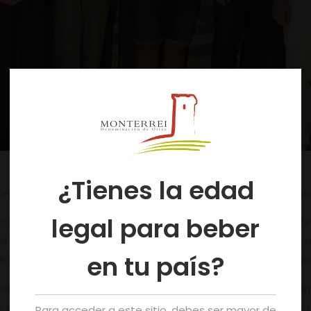
¿Tienes la edad
ón de Origen Monterrei hat die Verkostung der Ernte 2024 be
legal para beber
erbänden, der Medien, den Regulierungsräten für Bienen und 
ehr gut“ eingestuft haben. Dieses Verkostungsteam hat hervo
en tu país?
lichkeit und die das Terroir von Monterrei widerspiegeln, sowoh
eine proportionale Repräsentation von Weinen der Bezeichnu
e eine „blinde“ Bewertung aller Proben vorgenommen haben, w
Para acceder a este sitio, debes ser mayor de