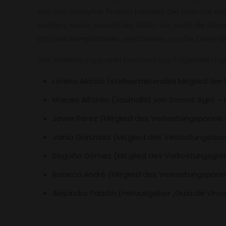
sich um anonyme Proben handelt. Die Endnote ergi
wurden, wobei sowohl die Weiß- als auch die Rotw
Entsprechungstabelle verschoben, wo die Ernte-B
Das Verkostungspanel bestand aus folgenden Exp
Lorena Alonso (stellvertretendes Mitglied der 
Maruxa Alfonso (Journalist von Somos Agro – L
Javier Pérez (Mitglied des Verkostungspanels d
Vania González (Mitglied des Verkostungsauss
Begoña Gómez (Mitglied des Verkostungsgrem
Rebeca André (Mitglied des Verkostungspanel
Alejandro Paadín (Herausgeber „Guía de Vinos 