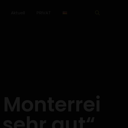
Aktuell
PRIVAT
. Monterrei
„sehr gut“