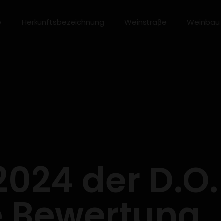
e
Herkunftsbezeichnung
Weinstraβe
Weinbau
2024 der D.O
e Bewertung 