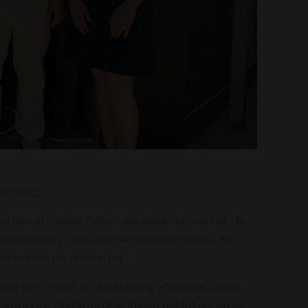
herbergt.
des offiziellen Panels der Bezeichnung teil, die
rgehoben: „alles, was wir probiert haben, war
l in weiß als auch in rot“.
ng dem Panel zur Beurteilung vorgelegt. Diese
obei sie Objektivitätskriterien behielten, da es