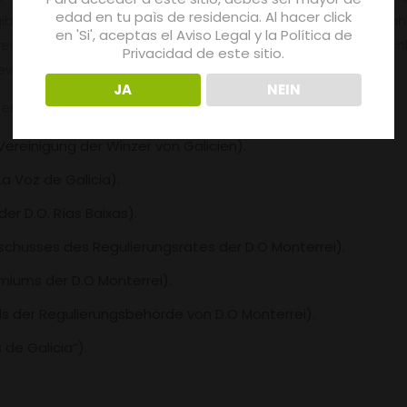
edad en tu paìs de residencia. Al hacer click
bt sich aus der Berechnung des Durchschnitts der Punktzahl
en 'Si', aceptas el Aviso Legal y la Política de
einreferenzen in diese Berechnung einbezogen werden. Schli
Privacidad de este sitio.
ewertung erhalten wird.
JA
NEIN
erten:
Vereinigung der Winzer von Galicien).
a Voz de Galicia).
er D.O. Rías Baixas).
chusses des Regulierungsrates der D.O Monterrei).
iums der D.O Monterrei).
s der Regulierungsbehörde von D.O Monterrei).
de Galicia“).