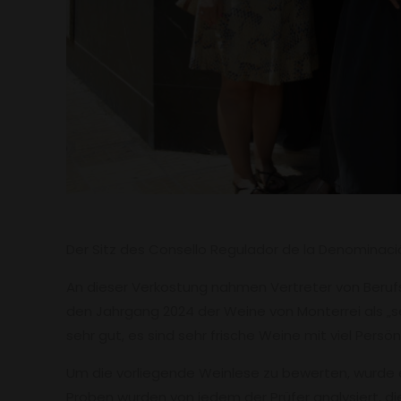
Der Sitz des Consello Regulador de la Denominaci
An dieser Verkostung nahmen Vertreter von Berufsv
den Jahrgang 2024 der Weine von Monterrei als „s
sehr gut, es sind sehr frische Weine mit viel Persön
Um die vorliegende Weinlese zu bewerten, wurde 
Proben wurden von jedem der Prüfer analysiert, di