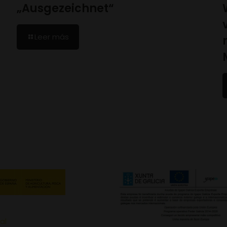
„Ausgezeichnet“
Leer más
al