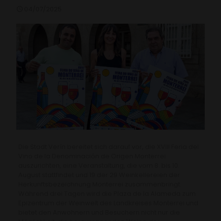
04/07/2025
Die Stadt Verín bereitet sich darauf vor, die XVIII Feria del
Vino de la Denominación de Origen Monterrei
auszurichten, eine Veranstaltung, die vom 8. bis 10.
August stattfindet und 19 der 29 Weinkellereien der
Herkunftsbezeichnung Monterrei zusammenbringt.
Während drei Tagen wird die Plaza de la Alameda zum
Epizentrum der Weinwelt des Landkreises Monterrei und
bietet den Anwohnern und Besuchern nicht nur die