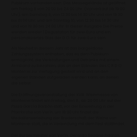
Publikum vorhanden sein. Das Messegelände ist geöffnet
am Freitag 8 von 20:00 bis 24:00 Uhr. (Vorverkauf ab 19:00
Uhr); am Samstag 9, von 12:30 bis 14:30 Uhr und von 19:30
bis 01:00 Uhr; und am Sonntag 10, von 12:30 bis 14:30 Uhr
und von 19:30 bis 24:00 Uhr. In dieser Ausgabe Die Preise
werden wieder 1 Degustation für zwei Euro und ein
personalisiertes Glas der D.O. für zwei Euro sein.
Als Neuheit in diesem Jahr ist das bargeldlose
Zahlungssystem enthalten, das es dem Publikum
ermöglicht, die Verkostungen und Getränke mit einem
Armband zu bezahlen, das an den Ständen des C.R.D.O.
Monterrei zur Verfügung gestellt wird und an den
eigenen Ständen aufgeladen werden kann, an denen
die selbst.
Die Eröffnungsveranstaltung der XVIII. Weinmesse von
Monterrei findet am Freitag, den 8., ab 20:00 Uhr auf der
Plaza García Barbón statt, vor der Einweihung in der
Pfarrkirche von Verín, um 18:30 Uhr findet die
Medaillenverleihung der Bruderschaft der Weine von
Monterrei statt, die in Verbindung mit dem Fest stattfindet.
Der Bürgermeister von Verín, Gerardo Seoane Fidalgo,