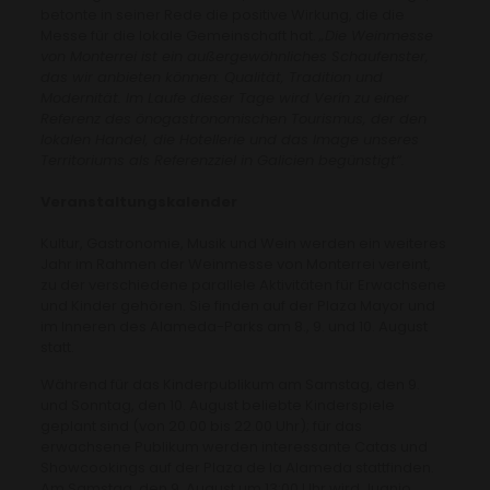
betonte in seiner Rede die positive Wirkung, die die
Messe für die lokale Gemeinschaft hat.
„Die Weinmesse
von Monterrei ist ein außergewöhnliches Schaufenster,
das wir anbieten können: Qualität, Tradition und
Modernität. Im Laufe dieser Tage wird Verín zu einer
Referenz des önogastronomischen Tourismus, der den
lokalen Handel, die Hotellerie und das Image unseres
Territoriums als Referenzziel in Galicien begünstigt“.
Veranstaltungskalender
Kultur, Gastronomie, Musik und Wein werden ein weiteres
Jahr im Rahmen der Weinmesse von Monterrei vereint,
zu der verschiedene parallele Aktivitäten für Erwachsene
und Kinder gehören. Sie finden auf der Plaza Mayor und
im Inneren des Alameda-Parks am 8., 9. und 10. August
statt.
Während für das Kinderpublikum am Samstag, den 9.
und Sonntag, den 10. August beliebte Kinderspiele
geplant sind (von 20.00 bis 22.00 Uhr); für das
erwachsene Publikum werden interessante Catas und
Showcookings auf der Plaza de la Alameda stattfinden.
Am Samstag, den 9. August um 13:00 Uhr wird Juanjo