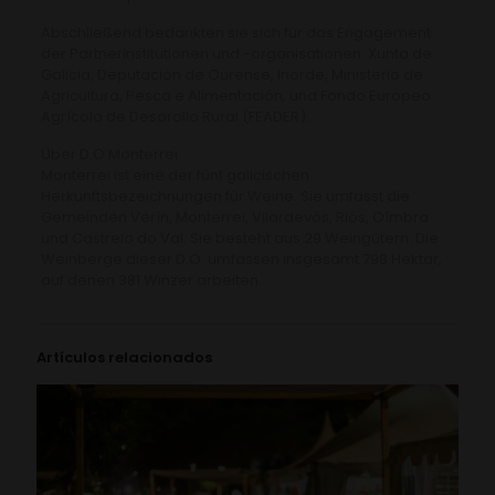
Abschließend bedankten sie sich für das Engagement
der Partnerinstitutionen und -organisationen: Xunta de
Galicia, Deputación de Ourense, Inorde, Ministerio de
Agricultura, Pesca e Alimentación, und Fondo Europeo
Agrícola de Desarollo Rural (FEADER).
Über D.O Monterrei
Monterrei ist eine der fünf galicischen
Herkunftsbezeichnungen für Weine. Sie umfasst die
Gemeinden Verín, Monterrei, Vilardevós, Riós, Oímbra
und Castrelo do Val. Sie besteht aus 29 Weingütern. Die
Weinberge dieser D.O. umfassen insgesamt 798 Hektar,
auf denen 381 Winzer arbeiten.
Artículos relacionados