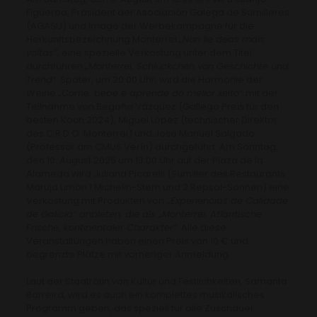
Figueroa, Präsident der Asociación Galega de Sumilleres
(AGASU) und Image der Werbekampagne für die
Herkunftsbezeichnung Monterrei
„Non lle deas mais
voltas“
, eine spezielle Verkostung unter dem Titel
durchführen
„Monterrei, Schlückchen von Geschichte und
Trend“
. Später, um 20:00 Uhr, wird die Harmonie der
Weine
„Come, bebe e aprende do mellor xeito“
mit der
Teilnahme von Begoña Vázquez (Gallego Preis für den
besten Koch 2024), Miguel López (technischer Direktor
des C.R.D.O. Monterrei) und José Manuel Salgado
(Professor am CMUS Verín) durchgeführt. Am Sonntag,
den 10. August 2025 um 13:00 Uhr auf der Plaza de la
Alameda wird Juliana Picarelli (Sumiller des Restaurants
Maruja Limón 1 Michelin-Stern und 2 Repsol-Sonnen) eine
Verkostung mit Produkten von
„Experiencias de Calidade
de Galicia“ anbieten, die als „Monterrei: Atlantische
Frische, kontinentaler Charakter“.
Alle diese
Veranstaltungen haben einen Preis von 10 € und
begrenzte Plätze mit vorheriger Anmeldung.
Laut der Stadträtin von Kultur und Festlichkeiten, Samanta
Barreira, wird es auch ein komplettes musikalisches
Programm geben, das speziell für alle Zuschauer