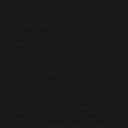
Adega Valderello
Crego e Monaguillo
Quinta do Buble
Terras do Cigarrón
Triay
Adega Tapias Mariñán
3 Mentiras
Vía Arxéntea
Abeledos
Setembro
Bodega Franco Basalo
Adegas Daniel Fernández
Adega Trasdovento
Quinta Soutullo
Manuel Vázquez Losada
Serra de Alén
Ramón Bigotes
In Bezug auf die Gastronomiestände, eine mehr als in der
letzten Ausgabe, werden Panadería Roscas, Cárnicas de
Feces, Jamones Don Francisco, Queixeria Gaia, Matilde
Waffles e Gelados, Alacena-Puebla de Sanabria, Cien
por Cel, Conservas Regiomare, Xavier dos Leitões und
Casa do Pulpo.