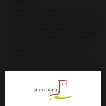
vorbereitet wurde.
Am Freitag, den 8., ab 24:00 Uhr ist Guadi Galego an der
Reihe, eine der bekanntesten Stimmen der
zeitgenössischen galicischen Musik. Präsentiert seine
neue Show, Síntese Horizonte, ein gepflegtes und intimes
Angebot, mit dem er die transformative Kraft der Live-
Musik beansprucht. Nach einer Zeit der Abwesenheit von
den Bühnen des Landes kehrt Guadi mit einer neuen
Inszenierung zurück, die von einer großartigen Band und
einer sorgfältigen Beleuchtung begleitet wird. Dabei
vertieft er sich in die ständige Entwicklung seiner
Tonsprache.
Am Samstag, den 9. um 24:00 Uhr werden Xabier Díaz
und die Adufeiras de Salitre die Plaza Mayor einnehmen.
Der Künstler aus La Coruña, eine Referenz der
galicischen Musik, wird ein Repertoire anbieten, das auf
seinem letzten Album Axúdame a sentir (2024) basiert.
Díaz, international anerkannt, hat fast 400 Konzerte auf
der ganzen Welt. Sein Stil, der auf den traditionellen
Handperkussionen und dem Tamburin basiert, hat die
traditionelle galicische Musikszene verändert, indem er
seinen Ursprüngen treu geblieben ist und gleichzeitig