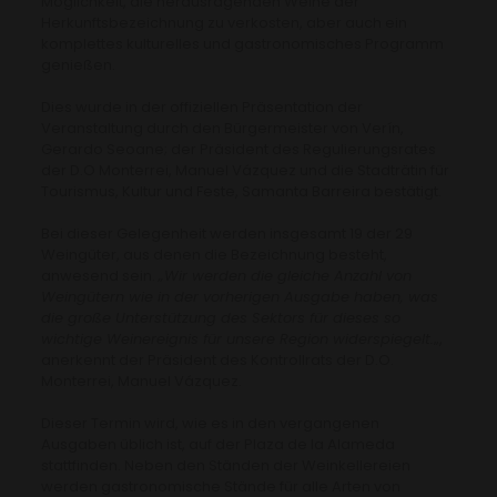
Möglichkeit, die herausragenden Weine der
Herkunftsbezeichnung zu verkosten, aber auch ein
komplettes kulturelles und gastronomisches Programm
genießen.
Dies wurde in der offiziellen Präsentation der
Veranstaltung durch den Bürgermeister von Verín,
Gerardo Seoane; der Präsident des Regulierungsrates
der D.O Monterrei, Manuel Vázquez und die Stadträtin für
Tourismus, Kultur und Feste, Samanta Barreira bestätigt.
Bei dieser Gelegenheit werden insgesamt 19 der 29
Weingüter, aus denen die Bezeichnung besteht,
anwesend sein.
„Wir werden die gleiche Anzahl von
Weingütern wie in der vorherigen Ausgabe haben, was
die große Unterstützung des Sektors für dieses so
wichtige Weinereignis für unsere Region widerspiegelt.
„,
anerkennt der Präsident des Kontrollrats der D.O.
Monterrei, Manuel Vázquez.
Dieser Termin wird, wie es in den vergangenen
Ausgaben üblich ist, auf der Plaza de la Alameda
stattfinden. Neben den Ständen der Weinkellereien
werden gastronomische Stände für alle Arten von