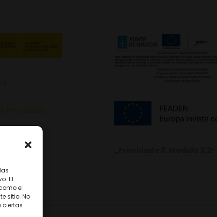
al
de Privacidad
de Cookies
„Prioridade 3. Medida 3.2“
las
o. El
 como el
 sitio. No
 ciertas