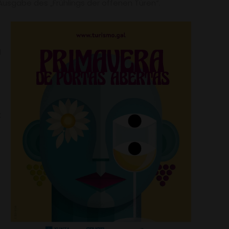
Ausgabe des „Frühlings der offenen Türen“.
l
t
:
o