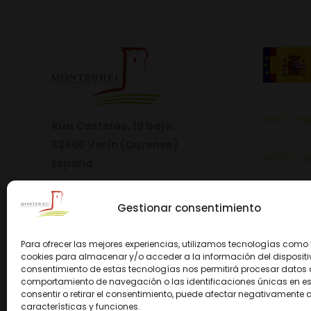
Aviso Leg
Rúa Castelao, 10 bajo.
32600 Verín (Ourense)
Política 
España
Política 
Gestionar consentimiento
Para ofrecer las mejores experiencias, utilizamos tecnologías como 
cookies para almacenar y/o acceder a la información del dispositiv
consentimiento de estas tecnologías nos permitirá procesar datos
comportamiento de navegación o las identificaciones únicas en este
consentir o retirar el consentimiento, puede afectar negativamente a
características y funciones.