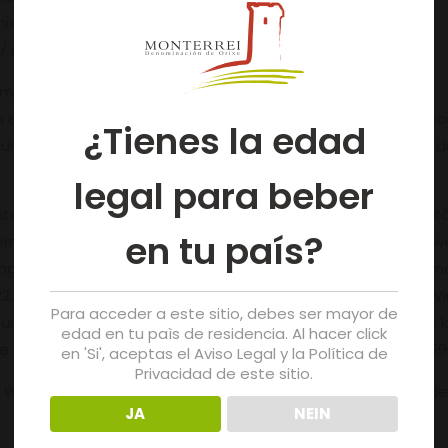
chiedenen Meereskonserven. Eine vorherige Anmeldung ist
 // rutavinomonterrei@gmail.com).
mber, um 20:00 Uhr, im Veranstaltungssaal des CPR
 um einen Workshop zur Harmonisierung, bei dem das gastron
¿Tienes la edad
det wird. Eine vorherige Anmeldung ist erforderlich: Ruta d
legal para beber
ag, 10., um 12:00 Uhr, im Veranstaltungssaal des CPR Apostól
en tu país?
tern der Weinstraße von Monterrei gewidmet ist. Die Weine 
g gegeben werden. Im Mittelpunkt stehen dabei die Besonder
2, 2021… Eine vorherige Anmeldung ist erforderlich: Ruta do V
Para acceder a este sitio, debes ser mayor de
kt stehen dabei die Besonderheiten des Terroirs und die kl
edad en tu paìs de residencia. Al hacer click
ge Anmeldung ist erforderlich: Ruta do Viño Monterrei (988 5
en 'Si', aceptas el Aviso Legal y la Política de
Privacidad de este sitio.
te Wanderroute entlang der Felsenkeltereien in der Gemeinde
JA
NEIN