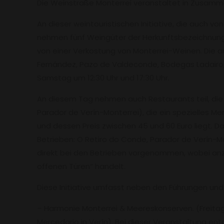
Die Weinstraße Monterrei veranstaltet in Zusammen
An dieser weintouristischen Initiative, die auch 
nehmen fünf Weingüter der Herkunftsbezeichnung t
von einer Verkostung von Monterrei-Weinen. Die a
Fernández, Pazo de Valdeconde, Bodegas Ladairo, 
Samstag um 12:30 Uhr und 17:30 Uhr.
An diesem Tag nehmen auch Restaurants teil, die
Parador de Verín-Monterrei), die ein spezielles Me
und dessen Preis zwischen 45 und 60 Euro liegt. 
Betrieben: O Retiro do Conde, Parador de Verín-Mo
direkt bei den Betrieben vorgenommen, wobei anzu
offenen Türen“ handelt.
Diese Initiative umfasst neben den Führungen und
– Harmonie Monterrei & Meereskonserven. (Freitag,
Mercedario in Verín). Bei dieser Veranstaltung e