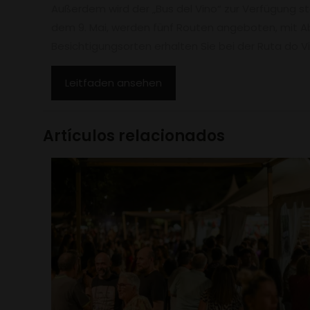
Außerdem wird der „Bus del Vino“ zur Verfügung st
dem 9. Mai, werden fünf Routen angeboten, mit A
Besichtigungsorten erhalten Sie bei der Ruta do 
Leitfaden ansehen
Artículos relacionados