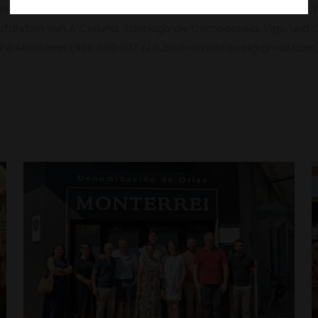
ehen. Dieser Service kostet 10 Euro pro Erwachsenem und 5 E
bfahrten von A Coruña, Santiago de Compostela, Vigo und O
Viño Monterrei (988 590 007 // rutavinomonterrei@gmail.com)