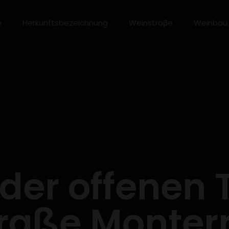
e
Herkunftsbezeichnung
Weinstraβe
Weinbau
 der offenen 
raße Monterr