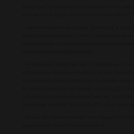
Weine der D.O. Monterrei in Kombination mit vers
erforderlich: Ruta do Viño Monterrei (988 590 007
– Harmonie Monterrei & Käse. (Samstag, 9. Septe
Apostólico Mercedario in Verín). Es handelt sich
verschiedenen typischen Käsesorten Spaniens erkun
rutavinomonterrei@gmail.com).
– Weintunnel: Jahrgänge der D.O. Monterrei. (Sonnt
in Form eines Weintunnels statt, der den Weingü
wobei klimatische Informationen zu jedem Jahrgan
so unterschiedlicher Jahrgänge wie 2024, 2023, 202
rutavinomonterrei@gmail.com).werden. Im Mittelpun
Jahrgänge wie 2024, 2023, 2022, 2021… Eine vorheri
– Route der Felsenkeltereien. Eine ausgeschilder
eigene Faust unternommen werden).