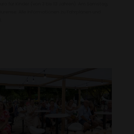
uro für Kinder (von 3 bis 13 Jahren). Am Samstag,
urense. Alle Informationen zu Fahrplänen und
.