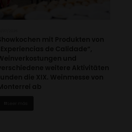
6/07/2026
Showkochen mit Produkten von
„Experiencias de Calidade“,
Weinverkostungen und
verschiedene weitere Aktivitäten
runden die XIX. Weinmesse von
Monterrei ab
Leer más