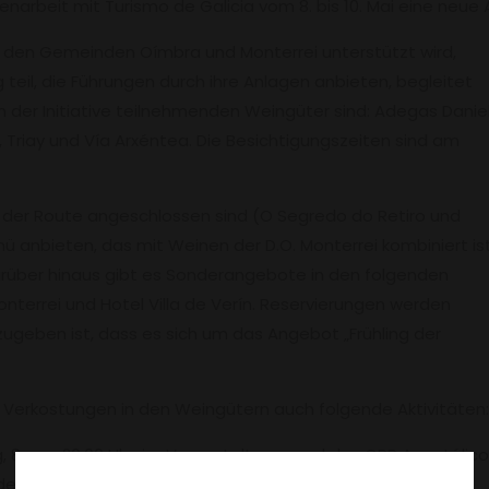
arbeit mit Turismo de Galicia vom 8. bis 10. Mai eine neue 
von den Gemeinden Oímbra und Monterrei unterstützt wird,
eil, die Führungen durch ihre Anlagen anbieten, begleitet
n der Initiative teilnehmenden Weingüter sind: Adegas Danie
Triay und Vía Arxéntea. Die Besichtigungszeiten sind am
 der Route angeschlossen sind (O Segredo do Retiro und
nü anbieten, das mit Weinen der D.O. Monterrei kombiniert is
Darüber hinaus gibt es Sonderangebote in den folgenden
nterrei und Hotel Villa de Verín. Reservierungen werden
geben ist, dass es sich um das Angebot „Frühling der
 Verkostungen in den Weingütern auch folgende Aktivitäten
 8., um 20:00 Uhr, im Veranstaltungssaal des CPR Apostólic
ntdecken die Teilnehmer das gastronomische Potenzial der