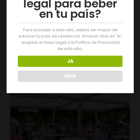
legal para beber
en tu país?
Para acceder a este sitio, debes ser mayor de
edad en tu paìs de residencia. Al hacer click en 'Si',
aceptas el Aviso Legal y la Política de Privacidad
19/07/2026
de este sitio.
Der Jahrgang 2025 der D.O. Monterrei erhält die
Bewertung „Ausgezeichnet“
JA
Leer más
NEIN