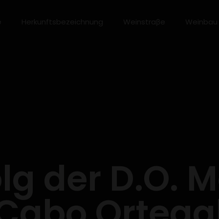
e
Herkunftsbezeichnung
Weinstraβe
Weinbau
lg der D.O. M
Cabo Ortega