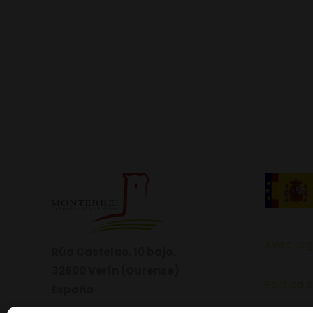
Aviso Leg
Rúa Castelao, 10 bajo.
32600 Verín (Ourense)
Política 
España