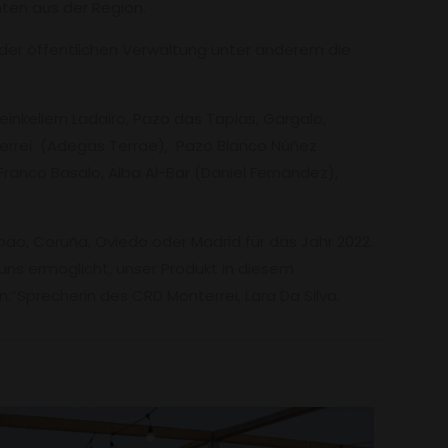
nten aus der Region.
der öffentlichen Verwaltung unter anderem die
inkellern Ladairo, Pazo das Tapias, Gargalo,
nterrei (Adegas Terrae), Pazo Blanco Núñez
ranco Basalo, Alba Al-Bar (Daniel Fernández),
ao, Coruña, Oviedo oder Madrid für das Jahr 2022.
 uns ermöglicht, unser Produkt in diesem
.“Sprecherin des CRD Monterrei, Lara Da Silva.