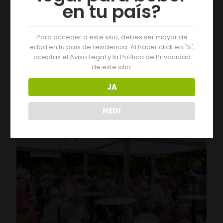
en tu país?
Para acceder a este sitio, debes ser mayor de
edad en tu paìs de residencia. Al hacer click en 'Si',
19/07/2026
aceptas el Aviso Legal y la Política de Privacidad
Der Jahrgang 2025 der D.O. Monterrei erhält die
de este sitio.
Bewertung „Ausgezeichnet“
JA
Leer más
NEIN