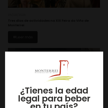
05/08/2026
Tres días de actividades na XIX Feira do Viño de
Monterrei
Leer más
¿Tienes la edad
legal para beber
en tu país?