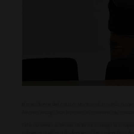
El presidente del C.R.D.O. Monterrei, Jonatás Gago
Alfonso Araujo, han firmado un convenio de colabo
Este convenio además de llevar consigo la coopera
primeros auxilios a bodegueros/as y miembros del