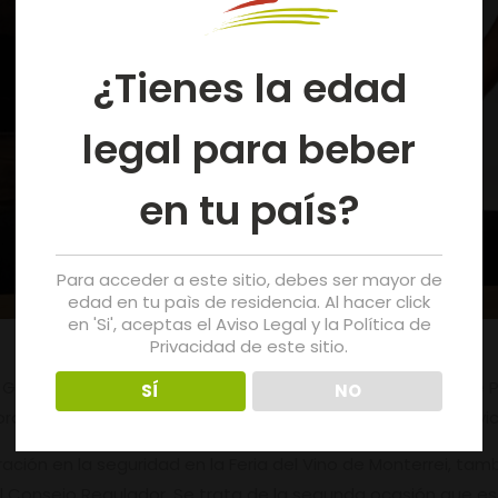
¿Tienes la edad
legal para beber
en tu país?
Para acceder a este sitio, debes ser mayor de
edad en tu paìs de residencia. Al hacer click
en 'Si', aceptas el Aviso Legal y la Política de
Privacidad de este sitio.
 García, y el presidente de la Agrupación de Voluntarios de 
SÍ
NO
ración entre las dos entidades, para la prestación de servic
ción en la seguridad en la Feria del Vino de Monterrei, tam
 Consejo Regulador. Se trata de la segunda ocasión que esta