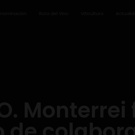
nominación
Ruta del Vino
Viticultura
Actuali
.O. Monterrei
 de colabor