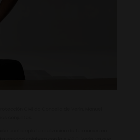
Protección Civil do Concello de Verín, Manuel
ios conjuntos.
bién contempla la realización de formación en
 entidad colabora con la A.V.P.C. Verín, ya que