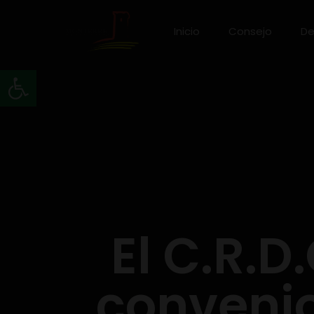
Inicio
Consejo
De
Abrir barra de herramientas
El C.R.D
convenio