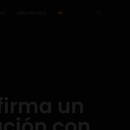
dad
ÁREA PRIVADA
 firma un
ación con