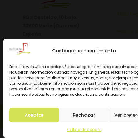
Aviso Leg
Rúa Castelao, 10 bajo.
32600 Verín (Ourense)
Política 
España
Política 
Gestionar consentimiento
Este sitio web utiliza cookies y/o tecnologías similares que almace
recuperan información cuando navegas. En general, estas tecnolo
pueden servir para finalidades muy diversas, como, por ejemplo, re
como usuario, obtener información sobre tus hábitos de navegación
personalizar la forma en que se muestra el contenido. Los usos con
hacemos de estas tecnologías se describen a continuación.
© 2026 D.O. M
Aceptar
Rechazar
Ver prefe
Política de cookies