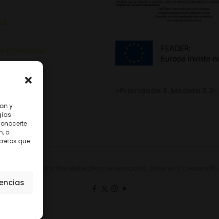
al
de Privacidad
de Cookies
«Prioridade 3. Medida 3.2»
nan y
gías
conocerte
, o
cretos que
onterrei. Todos los derechos reservados. Diseño y Desarroll
rencias