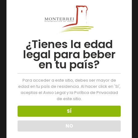
05/08/2026
Tres días de actividades en la XIX Feria del Vino de
Monterrei
¿Tienes la edad
Leer más
legal para beber
en tu país?
Para acceder a este sitio, debes ser mayor de
edad en tu paìs de residencia. Al hacer click en 'Si',
aceptas el Aviso Legal y la Política de Privacidad
de este sitio.
SÍ
NO