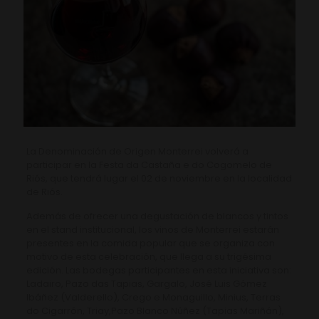
La Denominación de Origen Monterrei volverá a
participar en la Festa da Castaña e do Cogomelo de
Riós, que tendrá lugar el 02 de noviembre en la localidad
de Riós.
Además de ofrecer una degustación de blancos y tintos
en el stand institucional, los vinos de Monterrei estarán
presentes en la comida popular que se organiza con
motivo de esta celebración, que llega a su trigésima
edición. Las bodegas participantes en esta iniciativa son:
Ladairo, Pazo das Tapias, Gargalo, José Luis Gómez
Ibáñez (Valderello), Crego e Monaguillo, Minius, Terras
do Cigarrón, Triay,Pazo Blanco Núñez (Tapias Mariñán),