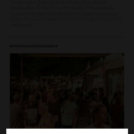
Vía Arxéntea, Pazo de Valdeconde, Tabú, Franco
Basalo, Alba Al-Bar (Daniel Fernández), Trasdovento,
Fausto Rivero Pardo (Quinta Soutullo), Manuel Vázquez
Losada, Manuel Regueiro García (Serra de Alén) y Terra
de Godello.
Artículos relacionados