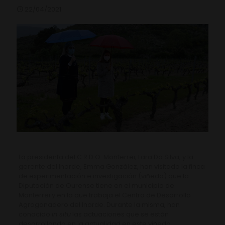
22/04/2021
La presidenta del C.R.D.O. Monterrei, Lara Da Silva, y la
gerente del Inorde, Emma González, han visitado la finca
de experimentación e investigación (viñedo) que la
Diputación de Ourense tiene en el municipio de
Monterrei y en la que trabaja el Centro de Desarrollo
Agroganadero del Inorde. Durante la misma, han
conocido
in situ
las actuaciones que se están
desarrollando en la actualidad en este viñedo