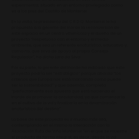
experimental, situado en un entorno privilegiado como
es a los pies del Castillo de Monterrei.
En la visita, la presidenta del C.R.D.O. Monterrei le ha
propuesto a la gerente del Inorde la reconversión de
este espacio en un centro vitivinícola y el diseño de un
proyecto “respetuoso con el entorno y el medio
ambiente, que sea un referente enoturístico, educativo y,
como no, que sirva de apoyo al propio Consejo
Regulador”, ha dicho Lara da Silva.
Por su parte, la gerente del Inorde ha indicado que este
proyecto podría ser “estratégico” porque aborda “los
criterios que Europa nos está marcando como puede
ser la sostenibilidad” y que además, completa
“perfectamente esa apuesta que está haciendo el
Inorde de promover la circularidad, ya que comenzaría
en el cultivo de la vid y finalizaría en la dinamización
enoturística del destino”.
La base de este proyecto es ir mucho más allá,
contemplando en el mismo la interacción con la
Asociación Ruta del Viño Monterrei “en el que se muestre
el producto de forma integral, es decir, desde la vid