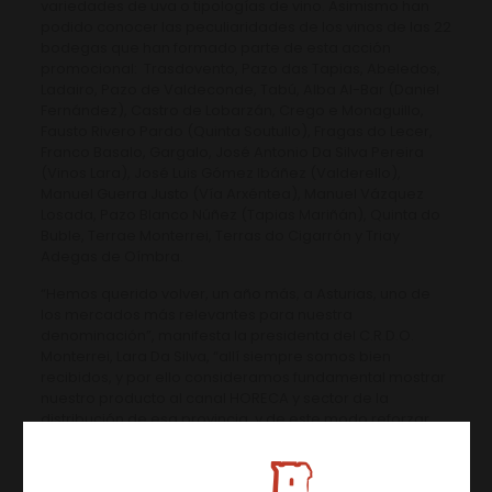
variedades de uva o tipologías de vino. Asimismo han
podido conocer las peculiaridades de los vinos de las 22
bodegas que han formado parte de esta acción
promocional: Trasdovento, Pazo das Tapias, Abeledos,
Ladairo, Pazo de Valdeconde, Tabú, Alba Al-Bar (Daniel
Fernández), Castro de Lobarzán, Crego e Monaguillo,
Fausto Rivero Pardo (Quinta Soutullo), Fragas do Lecer,
Franco Basalo, Gargalo, José Antonio Da Silva Pereira
(Vinos Lara), José Luis Gómez Ibáñez (Valderello),
Manuel Guerra Justo (Vía Arxéntea), Manuel Vázquez
Losada, Pazo Blanco Núñez (Tapias Mariñán), Quinta do
Buble, Terrae Monterrei, Terras do Cigarrón y Triay
Adegas de Oímbra.
“Hemos querido volver, un año más, a Asturias, uno de
los mercados más relevantes para nuestra
denominación”, manifesta la presidenta del C.R.D.O.
Monterrei, Lara Da Silva, “allí siempre somos bien
recibidos, y por ello consideramos fundamental mostrar
nuestro producto al canal HORECA y sector de la
distribución de esa provincia, y de este modo reforzar
nuestra imagen de marca así como ayudar a que
nuestras bodegas amplíen sus canales de
comercialización”, concluye.