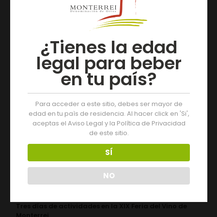
Artículos relacionados
¿Tienes la edad
legal para beber
en tu país?
Para acceder a este sitio, debes ser mayor de
edad en tu paìs de residencia. Al hacer click en 'Si',
aceptas el Aviso Legal y la Política de Privacidad
de este sitio.
SÍ
NO
05/08/2026
Tres días de actividades en la XIX Feria del Vino de
Monterrei