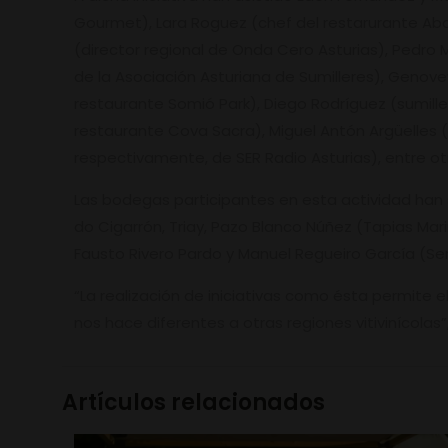
Gourmet), Lara Roguez (chef del restarurante Abar
(director regional de Onda Cero Asturias), Pedro M
de la Asociación Asturiana de Sumilleres), Genoveva
restaurante Somió Park), Diego Rodríguez (sumille
restaurante Cova Sacra), Miguel Antón Argüelles (
respectivamente, de SER Radio Asturias), entre ot
Las bodegas participantes en esta actividad han si
do Cigarrón, Triay, Pazo Blanco Núñez (Tapias Mar
Fausto Rivero Pardo y Manuel Regueiro García (Ser
“La realización de iniciativas como ésta permite e
nos hace diferentes a otras regiones vitivinícolas”
Artículos relacionados