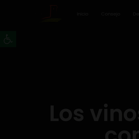
Inicio
Consejo
De
Abrir barra de herramientas
Los vino
co