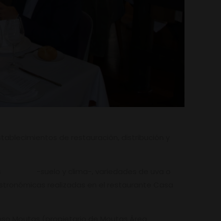
stablecimientos de restauración, distribución y
áticas -suelo y clima-, variedades de uva o
astronómicas realizadas en el restaurante Casa
fonso Moutas (propietario de Moutas Área