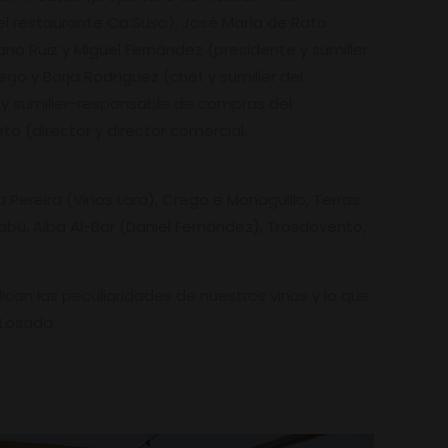
el restaurante Ca’Suso), José María de Rato
ano Ruiz y Miguel Fernández (presidente y sumiller
ego y Borja Rodríguez (chef y sumiller del
f y sumiller-responsable de compras del
o (director y director comercial,
 Pereira (Vinos Lara), Crego e Monaguillo, Terras
abú, Alba Al-Bar (Daniel Fernández), Trasdovento,
lican las peculiaridades de nuestros vinos y lo que
 Losada.