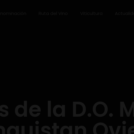
nominación
Ruta del Vino
Viticultura
Actuali
s de la D.O. 
nquistan Ovi