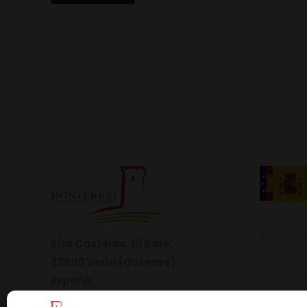
Aviso Leg
Rúa Castelao, 10 bajo.
32600 Verín (Ourense)
Política 
España