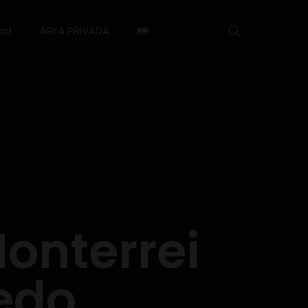
dad
ÁREA PRIVADA
Monterrei
edo