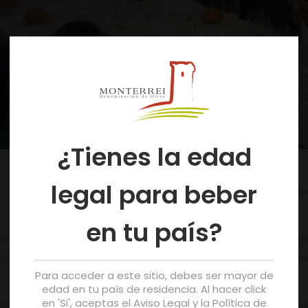
¿Tienes la edad
legal para beber
o, una Masterclass destinada a sumilleres, propietarios de e
en tu país?
rmativa sobre la denominación (características edafoclim
ei y armonía de los mismos con diferentes elaboraciones g
Para acceder a este sitio, debes ser mayor de
edad en tu paìs de residencia. Al hacer click
en 'Si', aceptas el Aviso Legal y la Política de
oisés Moya (director y sumiller del Grupo Divenire), José Al