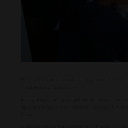
El C.R.D.O. Monterrei acaba de organizar, en Ovied
medios de comunicación.
Esta actividad se ha dividido en una sesión fo
tipología de producto), cata de vinos de Monterr
Ramón.
A dicha iniciativa han asistido Edén Fernández y M