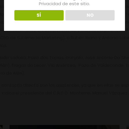
Privacidad de este sitio.
ike), Vicente Fernández e Iván Fernández (sumiller y chef d
artino (propietario y chef del restaurante Pedro Martino), T
SÍ
NO
 Bilbao (sumiller del restaurante NM, * Michelin), Óscar Sari
r del restaurante El Tizón), Jaime Uz y Natalia Ampuria (che
CEO de Sublimedia Marketing), o Rubén Riaño y Antonio Lobet
ros.
do: Ladairo, Pazo das Tapias, Gargalo, José Antonio Da Silva
iñán), Fragas do Lecer, Vía Arxéntea, Pazo de Valdeconde, T
ra de Alén).
l contacto directo con los asistentes, ya que en ellas se exp
, indica el presidente del C.R.D.O. Monterrei, Manuel Vázquez