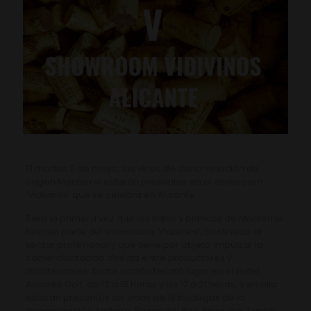
El martes 11 de mayo, los vinos de denominación de
origen Monterrei estarán presentes en el showroom
‘Vidivinos’ que se celebra en Alicante.
Será la primera vez que los tintos y blancos de Monterrei
formen parte del showroom ‘Vidivinos’, destinado al
sector profesional y que tiene por objeto impulsar la
comercialización directa entre productores y
distribuidores. Dicha acción tendrá lugar en el Hotel
Alicante Golf, de 12 a 15 horas y de 17 a 21 horas, y en ella
estarán presentes los vinos de 18 bodegas de la
denominación: Ladairo, Pazos del Rey, Pazo das Tapias,