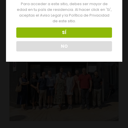
05/08/2026
Para acceder a este sitio, debes ser mayor de
Tres días de actividades en la XIX Feria del Vino de
edad en tu paìs de residencia. Al hacer click en 'Si',
Monterrei
aceptas el Aviso Legal y la Política de Privacidad
de este sitio.
Leer más
SÍ
NO