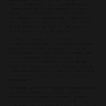
Gargalo, Castro de Lobarzán, José Antonio Da Silva
Pereira (Vinos Lara), Crego e Monaguillo, Terras do
Cigarrón, Triay Adegas de Oímbra, Terrae Monterrei,
Pazo Blanco Núñez (Tapias Mariñán), Fragas do Lecer,
Manuel Guerra Justo (Vía Arxéntea), Tabú, Alba Al-Bar
(Daniel Fernández), Trasdovento, Fausto Rivero Pardo
(Quinta Soutullo) y Manuel Vázquez Losada.
La participación en esta iniciativa permitirá afianzar la
imagen de marca, mostrar de primera mano los vinos
de Monterrei al canal Horeca y de distribución de
Alicante, ampliar y fidelizar la cadena de ventas, entre
otras cuestiones. Durante la jornada, además de ofrecer
la oportunidad de descubrir in situ el producto que se
elabora en el territorio, los asistentes podrán conocer
las características de suelo y clima, variedades de uva,
tipologías de vino, cultura y tradición vitivinícola de la
denominación.
“Se trata de la primera ocasión que formamos parte de
esta iniciativa, Vidivinos, que permite dirigirnos
directamente al sector de la distribución”, destaca la
presidenta del C.R.D.O. Monterrei, Lara Da Silva, “una
oportunidad para que conozcan el producto de nuestra