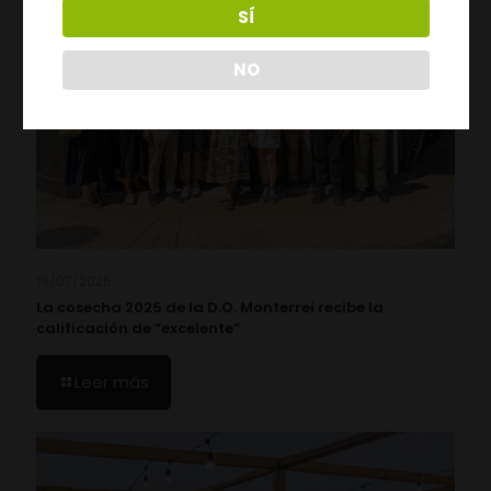
SÍ
NO
19/07/2026
La cosecha 2025 de la D.O. Monterrei recibe la
calificación de “excelente”
Leer más