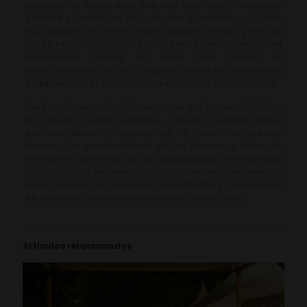
actividad se encuentran Soledad Marroquín -consejera
editorial y redactora de la revista Sommelier-, Joseph
Ruiz Acosta -tres veces mejor sumiller de Perú y uno de
los 50 mejores del mundo-, Helbert Reyna -sumiller del
restaurante Central de Lima, que ostenta el
reconocimiento de ser el segundo mejor restaurante de
Sudamérica y el sexto del mundo- y Katty Tito, hostelera.
“Se trata de una misión inversa que nos ha permitido dar
a conocer nuestro territorio, viñedos, peculiaridades
edafoclimáticas y mostrar, de la mano del director
técnico, las características de los blancos y tintos de
Monterrei; definiendo así sus posibilidades de maridaje
con productos peruanos, lo que conllevará que nuestros
vinos puedan ser conocidos, exportados y consumidos
en ese país”, destaca la presidenta Lara Da Silva.
Artículos relacionados