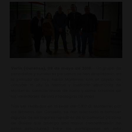
Verín (Ourense), 09 de mayo de 2019.
– Un grupo de
periodistas y sumilleres peruanos se han desplazado, en
la jornada de hoy, hasta Monterrei con el objeto de
conocer in situ la historia y tradición vitivinícola de
Monterrei, características de suelo y clima, además de
las variedades de uva y tipologías de vinos.
Tras ser recibidos en la sede del C.R.D.O. Monterrei, por
los técnicos del Consello, se han acercado a conocer
algunos de los lagares rupestres de la comarca (la zona
de Galicia que alberga una mayor concentración de
estas estructuras). Entre los participantes en esta