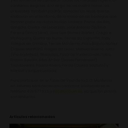
y en la misma se cumplirán todas las medidas higiénico-
sanitarias exigidas. A lo largo de las cuatro horas, los
presentes también podrán conocer los vinos que se
elaboran en el territorio, de la mano de las bodegas que
forman parte de dicha acción: Ladairo, Pazos del Rey,
Gargalo, Castro de Lobarzán, José Antonio Da Silva
Pereira (Vinos Lara), José Luis Gómez Ibáñez, Crego e
Monaguillo, Quinta do Buble, Terras do Cigarrón, Triay
Adegas de Oímbra, Terrae Monterrei, Pazo Blanco Núñez
(Tapias Mariñán), Fragas do Lecer, Manuel Guerra Justo
(Vía Arxéntea), Abeledos, Pazo de Valdeconde, Tabú,
Franco Basalo, Alba Al-Bar (Daniel Fernández),
Trasdovento, Fausto Rivero Pardo (Quinta Soutullo) y
Manuel Vázquez Losada.
Para participar en el Túnel de Vino de la D.O. Monterrei
en Asturias será necesario confirmar asistencia en el
teléfono 678 577 933 o
info@paadin.es
, ya que las plazas
son limitadas.
Artículos relacionados