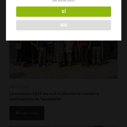
de este sitio.
SÍ
NO
19/07/2026
La cosecha 2025 de la D.O. Monterrei recibe la
calificación de “excelente”
Leer más