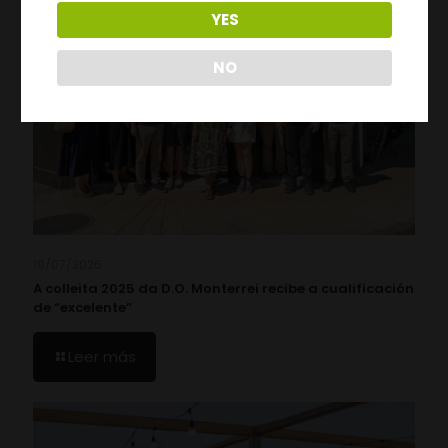
YES
NO
19/07/2026
A colleita 2025 da D.O. Monterrei recibe a cualificación
de “excelente”
Leer más