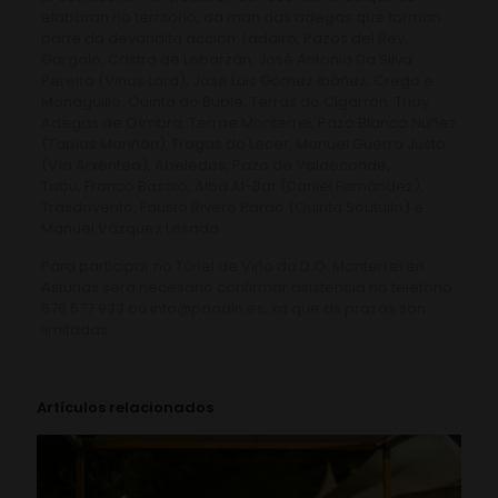
elaboran no territorio, da man das adegas que forman
parte da devandita acción: Ladairo, Pazos del Rey,
Gargalo, Castro de Lobarzán, José Antonio Da Silva
Pereira (Vinos Lara), José Luis Gómez Ibáñez, Crego e
Monaguillo, Quinta do Buble, Terras do Cigarrón, Triay
Adegas de Oímbra, Terrae Monterrei, Pazo Blanco Núñez
(Tapias Mariñán), Fragas do Lecer, Manuel Guerra Justo
(Vía Arxéntea), Abeledos, Pazo de Valdeconde,
Tabú, Franco Basalo, Alba Al-Bar (Daniel Fernández),
Trasdovento, Fausto Rivero Pardo (Quinta Soutullo) e
Manuel Vázquez Losada.
Para participar no Túnel de Viño da D.O. Monterrei en
Asturias será necesario confirmar asistencia no teléfono
678 577 933 ou info@paadin.es, xa que as prazas son
limitadas.
Artículos relacionados