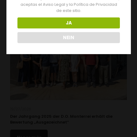
aceptas el Aviso Legal y la Política de Privacidad
de este sitio.
JA
NEIN
19/07/2026
Der Jahrgang 2025 der D.O. Monterrei erhält die
Bewertung „Ausgezeichnet“