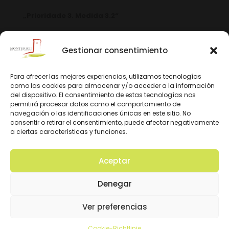
„Prioridade 3. Medida 3.2“
Gestionar consentimiento
Para ofrecer las mejores experiencias, utilizamos tecnologías
como las cookies para almacenar y/o acceder a la información
del dispositivo. El consentimiento de estas tecnologías nos
permitirá procesar datos como el comportamiento de
navegación o las identificaciones únicas en este sitio. No
consentir o retirar el consentimiento, puede afectar negativamente
a ciertas características y funciones.
Aceptar
© 2026 D.O. Monterrei. Todos los derechos
Denegar
reservados. Diseño y Desarrollo:
Ver preferencias
Cookie-Richtlinie