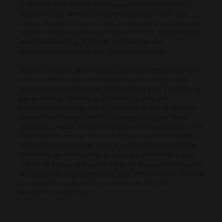
An der Initiative für den Weintunnel nehmen folgende
Weinkeller teil: Terras do Cigarrón, Ladairo, Pazo das
Tapias, Fragas do Lecer, Tabú, Trasdovento und Gargalo.
Darüber hinaus werden die Weine der D.O. Monterrei bei
den Showcookings in Xantar die Speisen von
Qualitätserzeugnissen aus Galicien abwerfen.
Auch im Rahmen der in Xantar geförderten Maßnahmen
wird im Rahmen des 16. Internationalen Treffens über
gesunde und nachhaltige Gastronomie eine Verkostung
von Monterrei-Weinen stattfinden. Sie wird am
kommenden Freitag, den 05. November, um 14 Uhr vom
technischen Direktor der D.O. Luis Miguel López Núñez
gegeben. „Xantar ist ein vorrangiges Schaufenster für die
Präsentation unserer Weine, nicht nur in kommentierten
Verkostungen, sondern auch durch die Präsenz unserer
Weinkeller im Weintunnel, so dass die geleistete Arbeit
Tag für Tag gezeigt werden kann, für unseren Weinsektor
und um unser Engagement für eine differenzierte Qualität
zu verstärken, erkennt die Vorsitzende des CRD
Monterrei, Lara Da Silva.