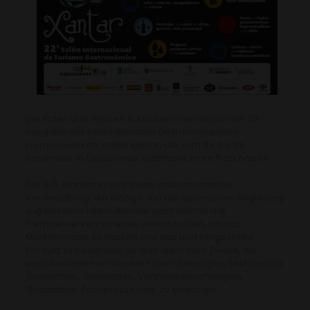
Die Roten und Weißen in Monterrei werden in der 22.
Ausgabe der Internationalen Gastronomischen
Fremdenverkehrshalle Xantar, die vom 03. bis 07.
November in Expourense stattfindet, ihren Platz haben.
Die D.O. Monterrei wird diese gastronomische
Veranstaltung, die einzige von der spanischen Regierung
zugelassene internationale gastronomische
Fremdenverkehrsmesse, erneut nutzen, um das
Markenimage zu stärken und das dort hergestellte
Produkt zu bewerben. All dies dient dem Zweck, die
verschiedenen an diesem Forum beteiligten Sektoren als
Gaststätten, Gaststätten, Vertriebseinrichtungen,
Gaststätten, Fachpresse usw. zu erreichen.