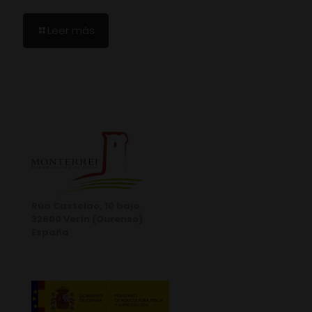
Leer más
Rúa Castelao, 10 bajo.
32600 Verín (Ourense)
España