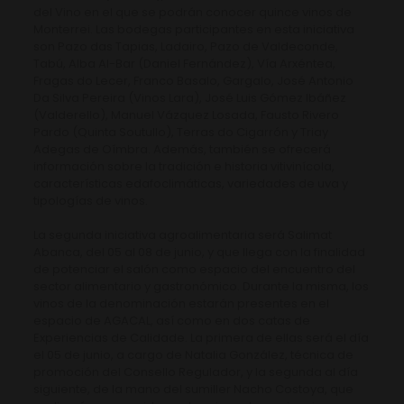
del Vino en el que se podrán conocer quince vinos de
Monterrei. Las bodegas participantes en esta iniciativa
son Pazo das Tapias, Ladairo, Pazo de Valdeconde,
Tabú, Alba Al-Bar (Daniel Fernández), Vía Arxéntea,
Fragas do Lecer, Franco Basalo, Gargalo, José Antonio
Da Silva Pereira (Vinos Lara), José Luis Gómez Ibáñez
(Valderello), Manuel Vázquez Losada, Fausto Rivero
Pardo (Quinta Soutullo), Terras do Cigarrón y Triay
Adegas de Oímbra. Además, también se ofrecerá
información sobre la tradición e historia vitivinícola,
características edafoclimáticas, variedades de uva y
tipologías de vinos.
La segunda iniciativa agroalimentaria será Salimat
Abanca, del 05 al 08 de junio, y que llega con la finalidad
de potenciar el salón como espacio del encuentro del
sector alimentario y gastronómico. Durante la misma, los
vinos de la denominación estarán presentes en el
espacio de AGACAL, así como en dos catas de
Experiencias de Calidade. La primera de ellas será el día
el 05 de junio, a cargo de Natalia González, técnica de
promoción del Consello Regulador, y la segunda al día
siguiente, de la mano del sumiller Nacho Costoya, que