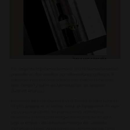
A lo largo de la próxima semana, la D.O. Monterrei estará
presente en dos eventos agroalimentarios gallegos: XI
Salón del Vino y Licores Gallegos de Calidad (Ourense
Vinis Terrae) y Salón de Alimentación del Atlántico
(Salimat Abanca).
El primero de ellos, Ourense Vinis Terrae, tendrá lugar el
02 y 03 de junio en el recinto ferial de Expourense. En este
caso, y con el objeto de promocionar el territorio
vitivinícola y reforzar la imagen de marca, se acudirá
bajo el amparo de la Axencia Galega da Calidade
Alimentaria (AGACAL), a través de un formato del Túnel