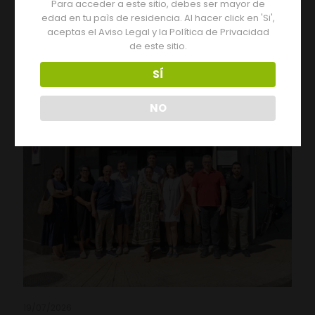
Para acceder a este sitio, debes ser mayor de
Tres días de actividades en la XIX Feria del Vino de
edad en tu paìs de residencia. Al hacer click en 'Si',
Monterrei
aceptas el Aviso Legal y la Política de Privacidad
de este sitio.
Leer más
SÍ
NO
19/07/2026