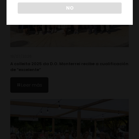
NO
19/07/2026
A colleita 2025 da D.O. Monterrei recibe a cualificación
de “excelente”
Leer más