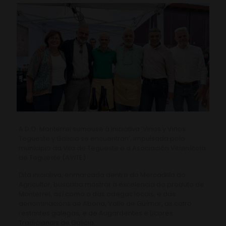
A D.O. Monterrei sumouse á iniciativa ‘Vinos y Viños.
Tegueste y Galicia se encuentran’, impulsada polo
municipio da Vila de Tegueste e a Asociación Vitivinícola
de Tegueste (AVITE).
Dita iniciativa, enmarcada dentro do Mercadillo do
Agricultor, buscaba mostrar a excelencia do produto de
Monterrei, así como o das adegas locais, e das
denominacións de Abona, Valle de Güímar, as catro
restantes galegas, e de Augardentes e Licores
Tradicionais de Galicia.