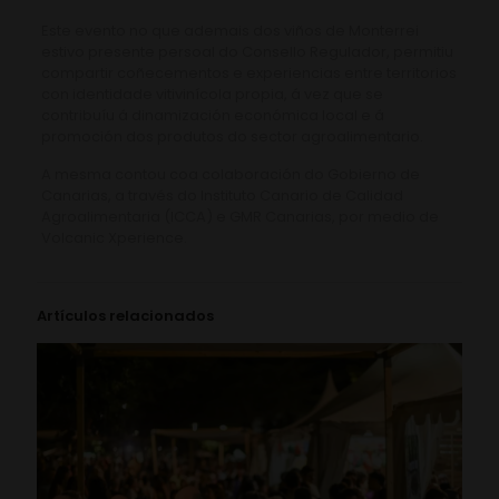
Este evento no que ademais dos viños de Monterrei
estivo presente persoal do Consello Regulador, permitiu
compartir coñecementos e experiencias entre territorios
con identidade vitivinícola propia, á vez que se
contribuíu á dinamización económica local e á
promoción dos produtos do sector agroalimentario.
A mesma contou coa colaboración do Gobierno de
Canarias, a través do Instituto Canario de Calidad
Agroalimentaria (ICCA) e GMR Canarias, por medio de
Volcanic Xperience.
Artículos relacionados