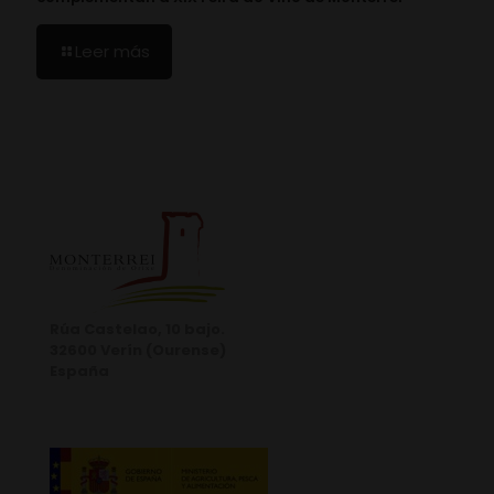
Leer más
Rúa Castelao, 10 bajo.
32600 Verín (Ourense)
España