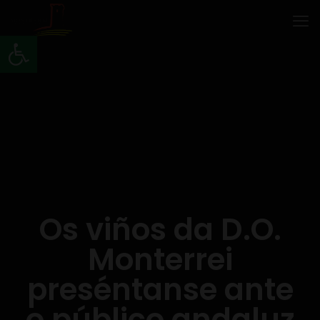
Abrir barra de ferramentas
Os viños da D.O.
Monterrei
preséntanse ante
o público andaluz