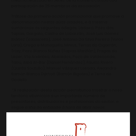
mesma realizada en Jerez de la Frontera contou coa
participación de 25 membros da asociación.
Trátase da primeira acción promocional que promove a
denominación nestas dúas cidades, e á mesma
sumáronse as seguintes adegas: Ladairo, Pazo das
Tapias, Gargalo, Castro de Lobarzán, José Luis Gómez
Ibáñez (Valderello), José Antonio Da Silva Pereira (Vinos
Lara), Crego e Monaguillo, Minius, Terras do Cigarrón,
Triay, Pazo Blanco Núñez (Tapias Mariñán), Fragas do
Lecer, Vía Arxéntea, Abeledos, Pazo de Valdeconde,
Tabú, Alba Al-Bar (Daniel Fernández), Fausto Rivero
(Quinta Soutullo), Manuel Vázquez Losada, Alejandro
Ramón Blanco Dijkhoff (Ramón Bigotes) e Terra de
Godello.
“A realización desta acción permitiunos mostrar o noso
territorio vitivinícola a un importante número de
prescritores, distribuidores e profesionais do sector; e
segue a liña da entidade á hora de abrir novos
mercados e consolidar os xa existentes”, indica o
presidente do C.R.D.O. Monterrei, Manuel Vázquez
Losada.