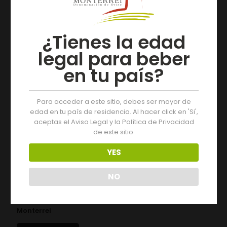
Artículos relacionados
¿Tienes la edad
legal para beber
en tu país?
Para acceder a este sitio, debes ser mayor de
edad en tu paìs de residencia. Al hacer click en 'Si',
aceptas el Aviso Legal y la Política de Privacidad
de este sitio.
YES
NO
05/08/2026
Tres días de actividades na XIX Feira do Viño de
Monterrei