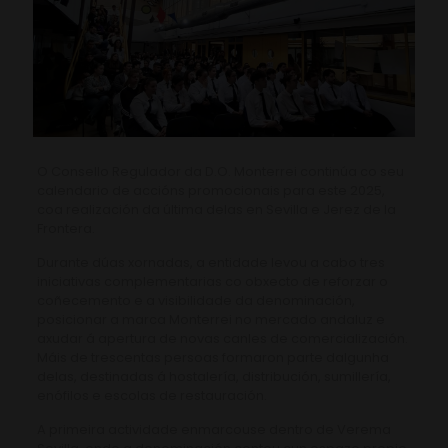
O Consello Regulador da D.O. Monterrei continúa co seu
calendario de accións promocionais para este 2025,
coa realización da última delas en Sevilla e Jerez de la
Frontera.
Durante dúas xornadas, a entidade levou a cabo tres
iniciativas complementarias co obxecto de reforzar o
coñecemento e a visibilidade da denominación,
posicionar a marca Monterrei no mercado andaluz e
axudar á apertura de novas canles de comercialización.
Máis de trescentas persoas formaron parte dalgunha
delas, destinadas á hostalería, distribución, sumillería,
enófilos e escolas de restauración.
A primeira actividade enmarcouse dentro de Verema