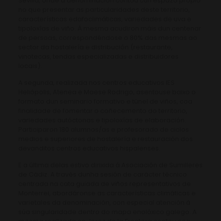
Sevilla, onde a denominación contou cun espazo propio
no que presentar as particularidades deste territorio,
características edafoclimáticas, variedades de uva e
tipoloxías de viño. Á mesma acudiron máis dun centenar
de persoas, correspondéndose o 80% das mesmas ao
sector da hostalería e distribución (restaurante,
vinotecas, tendas especializadas e distribuidores
locais).
A segunda, realizada nos centros educativos IES
Heliópolis, Atenea e Maese Rodrigo, asentouse baixo o
formato dun seminario formativo e túnel de viños, coa
finalidade de fomentar o coñecemento do territorio,
variedades autóctonas e tipoloxías de elaboración.
Participaron 180 alumnos/as e profesorado de ciclos
medios e superiores de hostalería e restauración dos
devanditos centros educativos hispalenses.
E a última delas estivo dirixida á Asociación de Sumilleres
de Cádiz. A través dunha sesión de carácter técnico
centrada na cata guiada de viños representativos de
Monterrei, abordáronse as características climáticas e
varietales da denominación, con especial atención á
súa singularidade dentro do mapa enolóxico galego. A