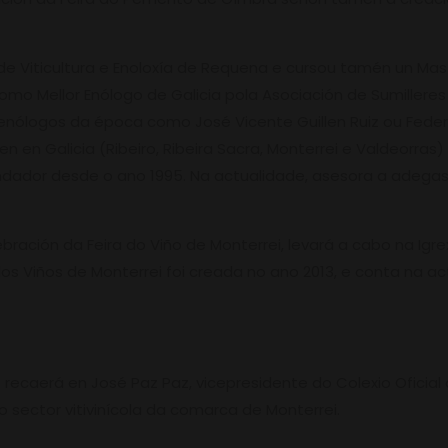
de Viticultura e Enoloxía de Requena e cursou tamén un Maste
omo Mellor Enólogo de Galicia pola Asociación de Sumilleres 
enólogos da época como José Vicente Guillen Ruiz ou Fede
n en Galicia (Ribeiro, Ribeira Sacra, Monterrei e Valdeorra
 fundador desde o ano 1995. Na actualidade, asesora a adeg
ación da Feira do Viño de Monterrei, levará a cabo na Igrexa
 dos Viños de Monterrei foi creada no ano 2013, e conta na
o recaerá en José Paz Paz, vicepresidente do Colexio Oficia
o sector vitivinícola da comarca de Monterrei.