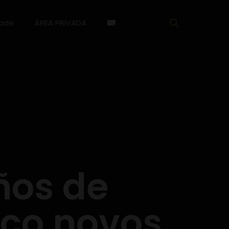
dade
ÁREA PRIVADA
ños de
nco novos