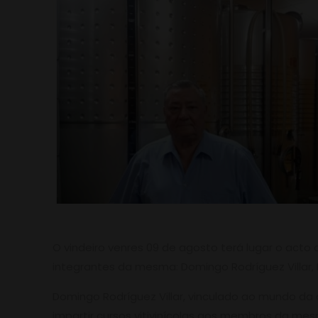
O vindeiro venres 09 de agosto terá lugar o acto
integrantes da mesma: Domingo Rodríguez Villar, Fl
Domingo Rodríguez Villar, vinculado ao mundo da 
impartir cursos vitivinícolas aos membros da mes