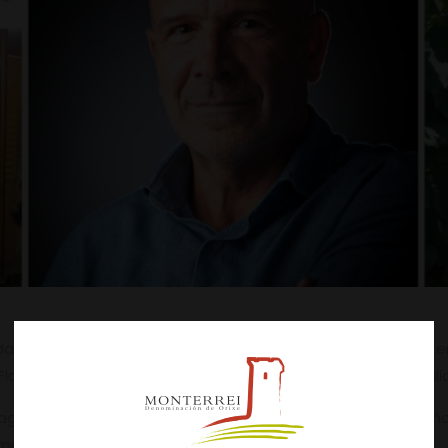
 da imposición de medallas da Confraría dos Viños de Mont
oriano Barreira Santos, José Luis Suárez Conde, Alfonso Vill
agricultura e presidente da asociación de catadores de viño
ma, e así adquirir os máximos coñecementos sobre o viño.