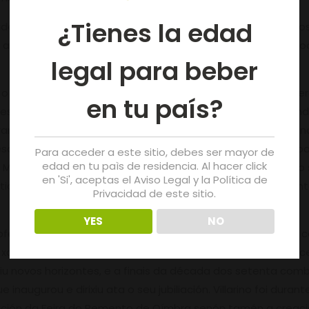
¿Tienes la edad
 adega Cooperativa Monterrei. Tras o peche da mesma, aposto
 ano 2002, xunto con outros viticultores crearon a adega co
legal para beber
e o berce, participou como socio fundador de adega Cooperat
en tu país?
u este traballo para facerse cargo do comercio familiar, s
rancia e Holanda, regresa a Vilaza (Monterrei) onde empren
Desde o ano 1979 compaxina a súa actividade profesional c
Para acceder a este sitio, debes ser mayor de
edad en tu paìs de residencia. Al hacer click
de Manuel Carballal ocupa a alcaldía, ata o ano 2015. Desd
en 'Si', aceptas el Aviso Legal y la Política de
 viticultores e chegando mesmo a contribuír economicame
Privacidad de este sitio.
YES
NO
fesional traballando na sastrería, tenda e bar familiar, así
 xastre, que perfeccionou nun centro especializado de Barc
riu novos horizontes, e a finais da década dos setenta comb
naugurou e dirixiu ata o seu jubiliación. Villarino foi duran
ción da Feira do Pemento de Oímbra senón tamén a creaci