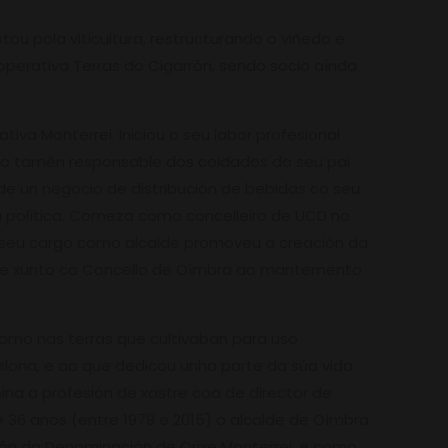
u pola viticultura, restructurando o viñedo e
operativa Terras do Cigarrón, sendo socio aínda
iva Monterrei. Iniciou o seu labor profesional
endo tamén responsable dos coidados do seu pai
de un negocio de distribución de bebidas co seu
oa política. Comeza como concelleiro de UCD no
e o seu cargo como alcalde promoveu a creación da
nte xunto co Concello de Oímbra ao mantemento
 como nas terras que cultivaban para uso
elona, e ao que dedicou unha parte da súa vida
ina a profesión de xastre coa de director de
te 36 anos (entre 1979 e 2015) o alcalde de Oímbra.
ón da Denominación de Orixe Monterrei, e como