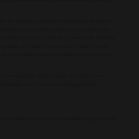
r en Viticultura, Enoloxía e Marketing do Viño no
Gallaecia no ano 2007, iniciou a súa andaina no
rico Ponce. Formou parte dos comités de cata de
s) e posúe así mesmo o seu propio laboratorio e
as de catro denominacións galegas, entre as que
 Parroquial de Verín, a partir das 18.30 horas
 actualidade con 54 membros (algúns deles
l de Enxeñeiros Técnicos e Graduados Agrícolas de