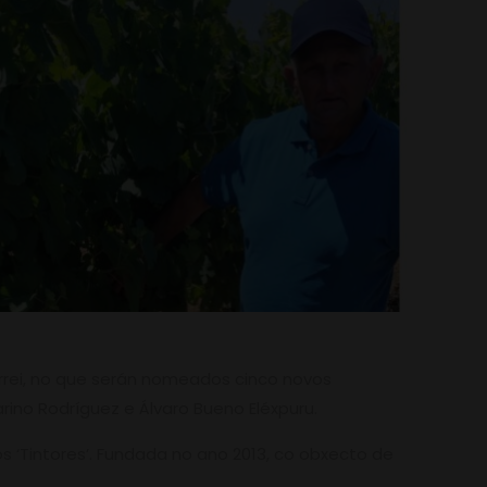
errei, no que serán nomeados cinco novos
arino Rodríguez e Álvaro Bueno Eléxpuru.
s ‘Tintores’. Fundada no ano 2013, co obxecto de