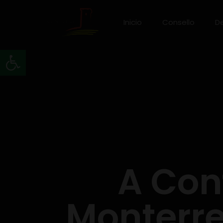
Inicio
Consello
D
Abrir barra de ferramentas
A Con
Monterre