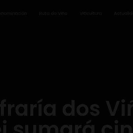
enominación
Ruta do Viño
Viticultura
Actuali
fraría dos Vi
i sumará ci