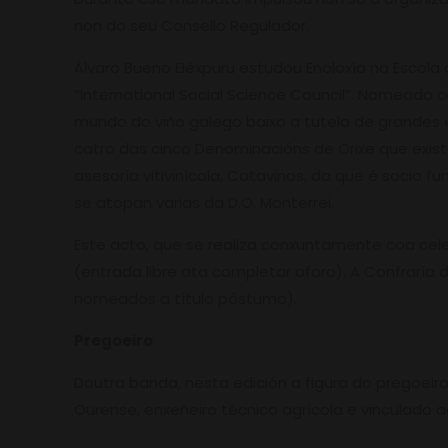
non do seu Consello Regulador.
Álvaro Bueno Eléxpuru estudou Enoloxía na Escola 
“International Social Science Council”. Nomeado c
mundo do viño galego baixo a tutela de grandes 
catro das cinco Denominacións de Orixe que existe
asesoría vitivinícola, Catavinos, da que é socio
se atopan varias da D.O. Monterrei.
Este acto, que se realiza conxuntamente coa celebr
(entrada libre ata completar aforo). A Confraría
nomeados a título póstumo).
Pregoeiro
Doutra banda, nesta edición a figura do pregoeir
Ourense, enxeñeiro técnico agrícola e vinculado a