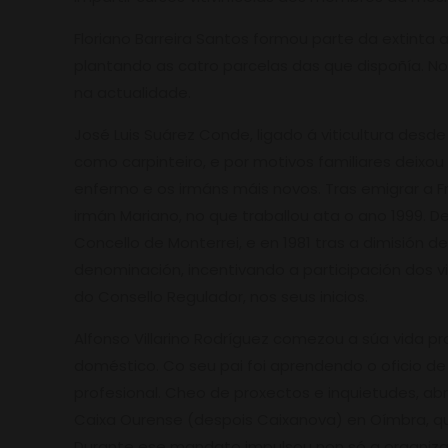
Floriano Barreira Santos formou parte da extinta
plantando as catro parcelas das que dispoñía. No
na actualidade.
José Luis Suárez Conde, ligado á viticultura desd
como carpinteiro, e por motivos familiares deixo
enfermo e os irmáns máis novos. Tras emigrar a F
irmán Mariano, no que traballou ata o ano 1999. 
Concello de Monterrei, e en 1981 tras a dimisión 
denominación, incentivando a participación dos
do Consello Regulador, nos seus inicios.
Alfonso Villarino Rodríguez comezou a súa vida pro
doméstico. Co seu pai foi aprendendo o oficio de
profesional. Cheo de proxectos e inquietudes, ab
Caixa Ourense (despois Caixanova) en Oímbra, que i
Durante ese mandato impulsou non só a organiza