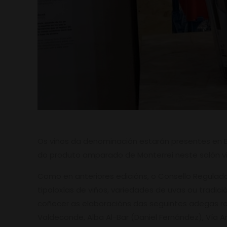
Os viños da denominación estarán presentes en B
do produto amparado de Monterrei neste salón viti
Como en anteriores edicións, o Consello Regulado
tipoloxías de viños, variedades de uvas ou tradi
coñecer as elaboracións das seguintes adegas rex
Valdeconde, Alba Al-Bar (Daniel Fernández), Vía A