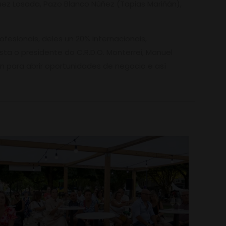
quez Losada, Pazo Blanco Núñez (Tapias Mariñán),
rofesionais, deles un 20% internacionais,
ta o presidente do C.R.D.O. Monterrei, Manuel
n para abrir oportunidades de negocio e así