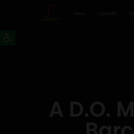
Inicio
Consello
D
Abrir barra de ferramentas
A D.O. M
Barc