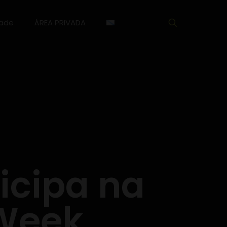
dade
ÁREA PRIVADA
ticipa na
 Week