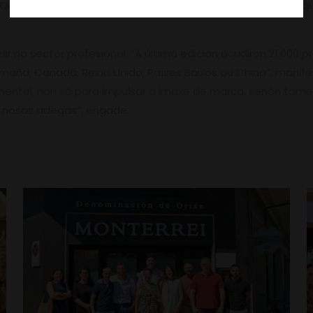
a (Quinta da Muradella), Manuel Regueiro García, Manuel Váz
ir no sector profesional. “Á última edición acudiron 21.000 p
ña, Canadá, Reino Unido, Países Baixos ou China”, manifes
amental, non só para impulsar a imaxe de marca, senón tamé
as nosas adegas”, engade.