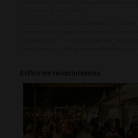
Silva Pereira (Vinos Lara), José Luis Mateo Garcí
Terras do Cigarrón e Triay.
Coa asistencia a esta feira, a entidade busca incid
procedentes de países como Estados Unidos, Alema
Vázquez Losada. “Por iso, a participación é fund
facilitar novas canles de comercialización para 
Artículos relacionados