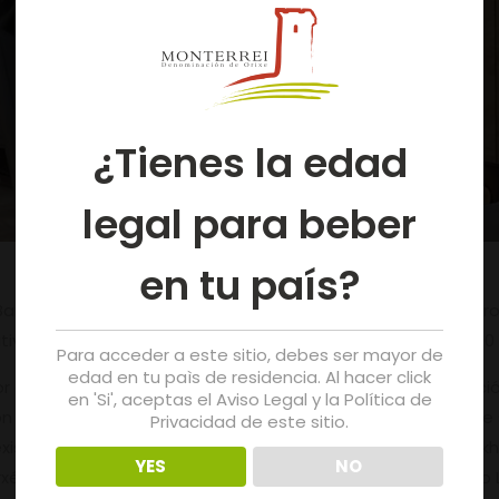
¿Tienes la edad
legal para beber
en tu país?
arcelona Wine Week, que terá lugar do 03 ao 05 de febreiro
vinícola, que reunirá a 75 selos de calidade e máis de 1.10
Para acceder a este sitio, debes ser mayor de
edad en tu paìs de residencia. Al hacer click
r contará cun espazo propio, no que se ofrecerá informació
en 'Si', aceptas el Aviso Legal y la Política de
ción vitivinícola, entre outros aspectos. Así mesmo, os/as 
Privacidad de este sitio.
istradas: Trasdovento, Minius, Alejandro Ramón Blanco Dijkh
YES
NO
rxéntea, Castro de Lobarzán, Crego e Monaguillo, Fragas do 