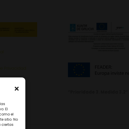
al
de Privacidad
de Cookies
“Prioridade 3. Medida 3.2”
las
o. El
 como el
 sitio. No
 ciertas