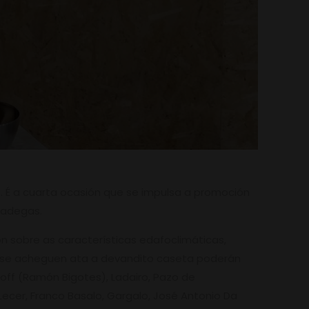
. É a cuarta ocasión que se impulsa a promoción
0 adegas.
n sobre as características edafoclimáticas,
que se acheguen ata a devandito caseta poderán
off (Ramón Bigotes), Ladairo, Pazo de
Lecer, Franco Basalo, Gargalo, José Antonio Da