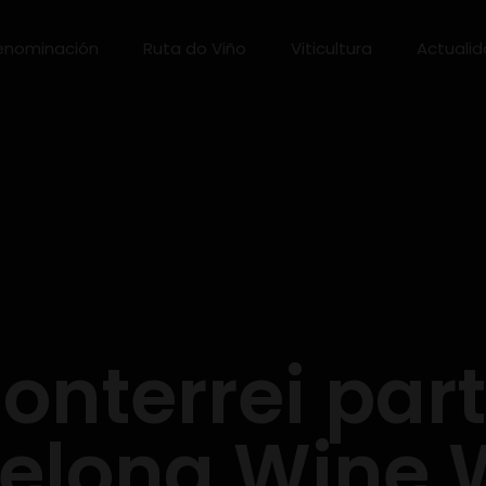
enominación
Ruta do Viño
Viticultura
Actuali
onterrei par
elona Wine