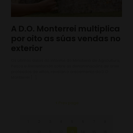
A D.O. Monterrei multiplica
por oito as súas vendas no
exterior
Os últimos datos do informe do Ministerio de Agricultura,
Pesca e Alimentación sobre as denominacións de orixe
protexidas de viños, revelan o crecemento da D.O.
Monterrei
[…]
Prev page
1
2
3
4
5
6
7
8
9
10
11
12
13
14
15
16