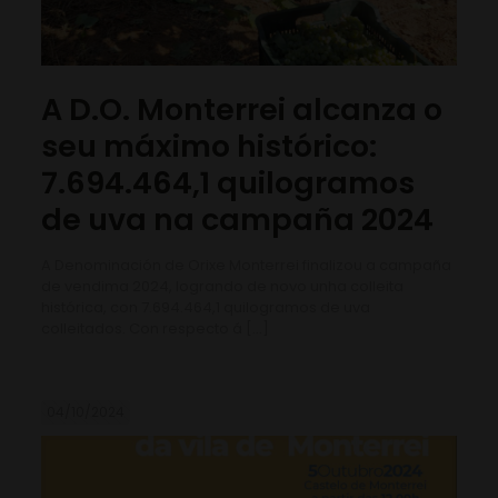
A D.O. Monterrei alcanza o
seu máximo histórico:
7.694.464,1 quilogramos
de uva na campaña 2024
A Denominación de Orixe Monterrei finalizou a campaña
de vendima 2024, logrando de novo unha colleita
histórica, con 7.694.464,1 quilogramos de uva
colleitados. Con respecto á
[…]
04/10/2024