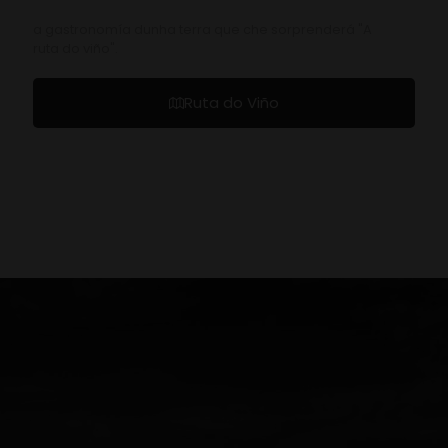
a gastronomía dunha terra que che sorprenderá "A
ruta do viño".
Ruta do Viño