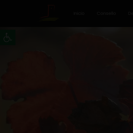
Inicio
Consello
D
Abrir barra de ferramentas