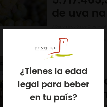
de uva n
A Denominación de Orixe Monte
novamente unha colleita histór
colleitados. A campaña de ve
A Xunta e
¿Tienes la edad
Viño de G
legal para beber
unha cam
en tu país?