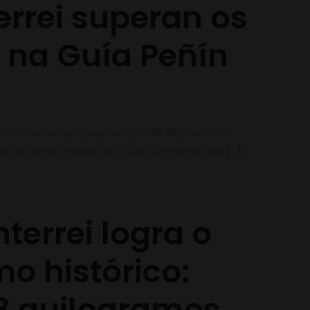
errei superan os
 na Guía Peñín
n recoñeceu con puntuacións de 90 puntos e
ños da Denominación de Orixe Monterrei. Dita
[…]
terrei logra o
o histórico:
,3 quilogramos