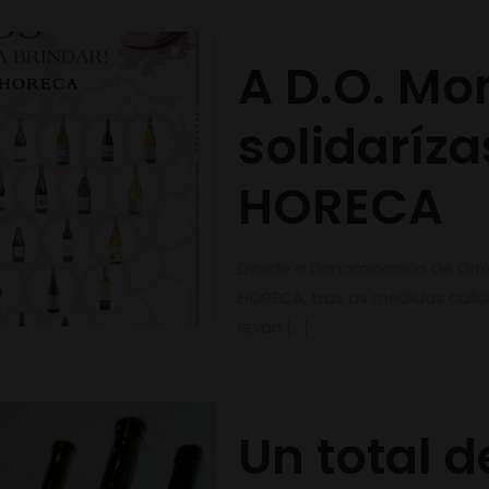
A D.O. Mon
solidaríza
HORECA
Desde a Denominación de Orixe
HORECA, tras as medidas aplica
levan
[…]
Un total d