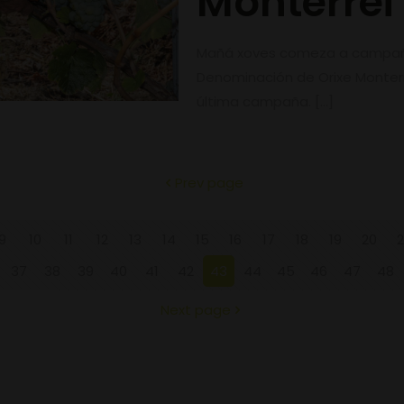
Monterrei
Mañá xoves comeza a campaña
Denominación de Orixe Monterr
última campaña.
[…]
Prev page
9
10
11
12
13
14
15
16
17
18
19
20
2
37
38
39
40
41
42
43
44
45
46
47
48
Next page