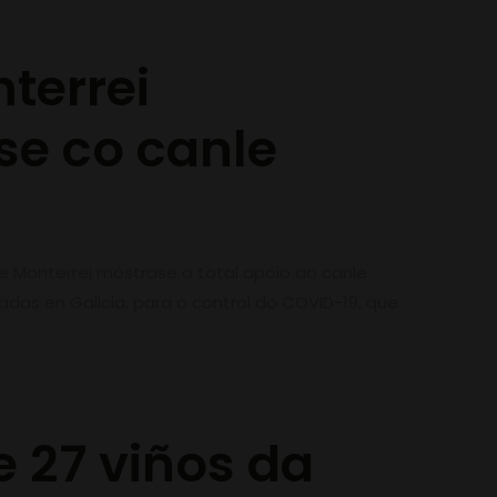
terrei
se co canle
 Monterrei móstrase o total apoio ao canle
das en Galicia, para o control do COVID-19, que
e 27 viños da