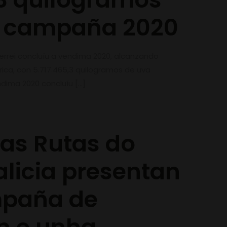
a campaña 2020
rrei concluíu a vendima 2020, alcanzando
ica, con 5.717.465,3 quilogramos de uva
ndima 2020 concluíu
[…]
 as Rutas do
alicia presentan
paña de