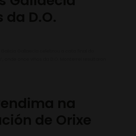
s Gallaecia
s da D.O.
alicia Gallaecia celebrou a cata final do
”, onde once viños da D.O. Monterrei resultaron
 vendima na
ión de Orixe