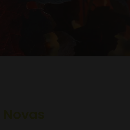
i
Novas