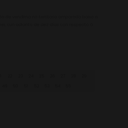
 de vendima no territorio amparado baixo a
ei, cun adianto de dez días con respecto á
1
22
23
24
25
26
27
28
29
49
50
51
52
53
54
55