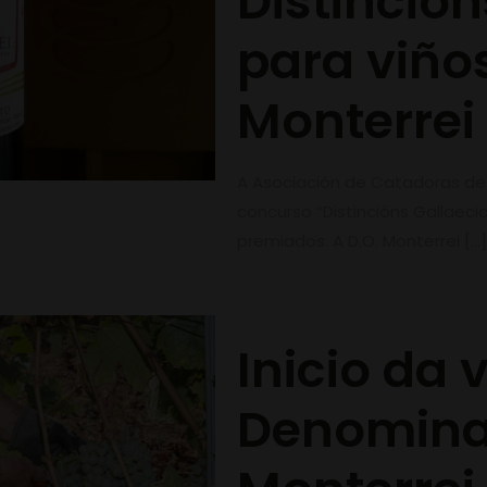
Distinción
para viño
Monterrei
A Asociación de Catadoras de G
concurso “Distincións Gallaecia
premiados. A D.O. Monterrei
[…]
Inicio da
Denominac