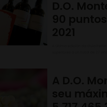
D.O. Mont
90 puntos
2021
A última edición da Guía Peñí
superiores a un total de 27 vi
A D.O. Mon
seu máxim
5.717.465