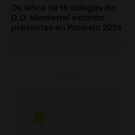
Os viños de 16 adegas da
D.O. Monterrei estarán
presentes en Prowein 2024
A Denominación de Orixe Monterrei volverá participar na
feira Prowein, que terá lugar do 10 ao 12 de marzo na
cidade de Düsseldorf (Alemaña). Nesta ocasión
[…]
Prev page
1
2
3
4
5
6
7
8
9
10
11
12
13
14
15
16
17
18
19
20
21
22
23
24
25
26
27
28
29
30
31
32