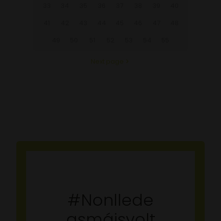
33
34
35
36
37
38
39
40
41
42
43
44
45
46
47
48
49
50
51
52
53
54
55
Next page
#Nonllede
asmáisvolt