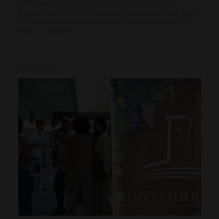
A Denominación de Orixe Monterrei finalizou a súa
participación en ‘Experiencia Verema Málaga’, cun éxito
de asistencia de participantes ao espazo da mesma.
Durante toda a
[…]
26/04/2024