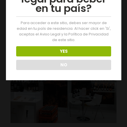
en tu país?
O C.R.D.O. Monterrei estará presente, un ano máis, na
celebración da Feira do Lázaro que terá lugar esta fin de
semana en Verín. O Consello Regulador
[…]
Para acceder a este sitio, debes ser mayor de
edad en tu paìs de residencia. Al hacer click en 'Si',
aceptas el Aviso Legal y la Política de Privacidad
07/03/2024
de este sitio.
YES
NO