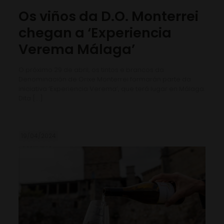
Os viños da D.O. Monterrei
chegan a ‘Experiencia
Verema Málaga’
O próximo 29 de abril, os tintos e brancos da
Denominación de Orixe Monterrei formarán parte da
iniciativa ‘Experiencia Verema’, que terá lugar en Málaga.
Dita
[…]
19/04/2024