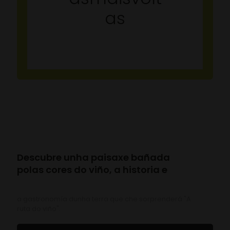
as
Descubre unha paisaxe bañada
polas cores do viño, a historia e
a gastronomía dunha terra que che sorprenderá "A
ruta do viño".