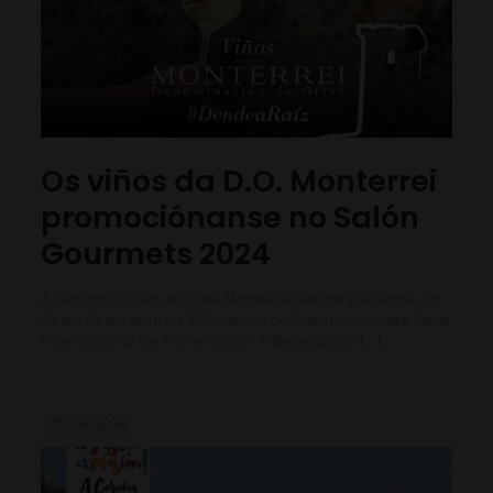
Os viños da D.O. Monterrei
promociónanse no Salón
Gourmets 2024
A denominación de orixe Monterrei estará presente, do
22 ao 25 de abril na 37ª edición do Salón Gourmets, Feira
Internacional de Alimentación e Bebidas de
[…]
05/04/2024