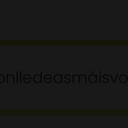
nlledeasmáisvo