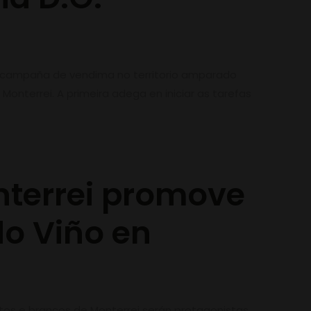
campaña de vendima no territorio amparado
Monterrei. A primeira adega en iniciar as tarefas
nterrei promove
do Viño en
ntos e brancos de Monterrei serán protagonistas