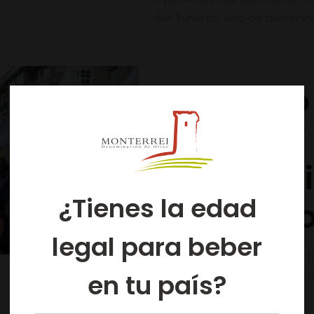
dun Túnel do Viño da denominac
A Feira do
Monterrei
última ed
¿Tienes la edad
máis exito
legal para beber
Unha cita vitivinícola de éxito 
de Monterrei, que pechou onte
en tu país?