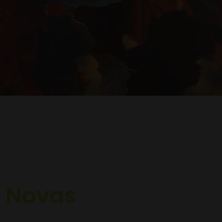
i
Novas