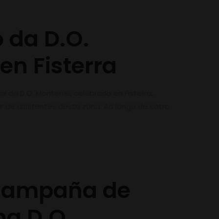
 da D.O.
en Fisterra
l da D.O. Monterrei, celebrada en Fisterra,
 de asistentes desta zona. Ao longo de catro
 campaña de
a D.O.