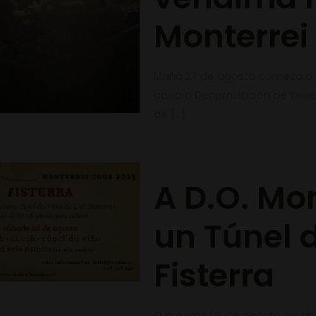
Monterrei
Mañá 27 de agosto comeza a 
baixo a Denominación de Orixe 
de
[…]
A D.O. Mo
un Túnel 
Fisterra
O próximo 26 de agosto, os ti