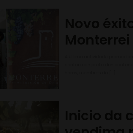
Novo éxito
Monterrei 
A última actividade promociona
contou con preto dun centenar
horas, membros do
[…]
Inicio da
vendima n