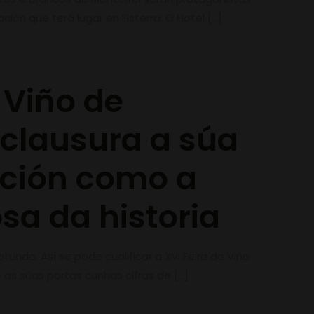
ión que terá lugar en Fisterra. O Hotel
[…]
 Viño de
 clausura a súa
ición como a
sa da historia
rotundo. Así se pode cualificar a XVI Feira do Viño
 as súas portas cunhas cifras de
[…]