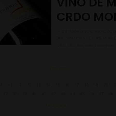
VIÑO DE 
CRDO MON
1.- Entidade organizadora d
DENOMINACIÓN DE ORIXE MONTERR
Q8255203 Domicilio físico Rúa C
Prev page
9
10
11
12
13
14
15
16
17
18
19
20
2
37
38
39
40
41
42
43
44
45
46
47
48
Next page