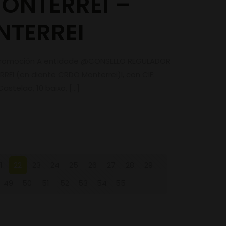
MONTERREI –
TERREI
a promoción A entidade @CONSELLO REGULADOR
EI (en diante CRDO Monterrei)I, con CIF:
astelao, 10 baixo,
[…]
1
22
23
24
25
26
27
28
29
49
50
51
52
53
54
55