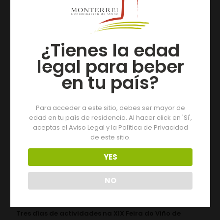
anécdotas e bos momentos”.
Artículos relacionados
¿Tienes la edad
legal para beber
en tu país?
Para acceder a este sitio, debes ser mayor de
edad en tu paìs de residencia. Al hacer click en 'Si',
aceptas el Aviso Legal y la Política de Privacidad
de este sitio.
YES
NO
05/08/2026
Tres días de actividades na XIX Feira do Viño de