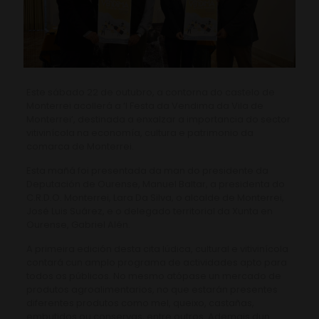
Este sábado 22 de outubro, a contorna do castelo de
Monterrei acollerá a ‘I Festa da Vendima da Vila de
Monterrei’, destinada a enxalzar a importancia do sector
vitivinícola na economía, cultura e patrimonio da
comarca de Monterrei.
Esta mañá foi presentada da man do presidente da
Deputación de Ourense, Manuel Baltar, a presidenta do
C.R.D.O. Monterrei, Lara Da Silva, o alcalde de Monterrei,
José Luis Suárez, e o delegado territorial da Xunta en
Ourense, Gabriel Alén.
A primeira edición desta cita lúdica, cultural e vitivinícola
contará cun amplo programa de actividades apto para
todos os públicos. No mesmo atópase un mercado de
produtos agroalimentarios, no que estarán presentes
diferentes produtos como mel, queixo, castañas,
embutidos ou conservas, entre outros. Ademais dun