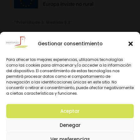
“Prioridade 3. Medida 3.2”
Gestionar consentimiento
Para ofrecer las mejores experiencias, utilizamos tecnologías
como las cookies para almacenar y/o acceder a la información
del dispositivo. El consentimiento de estas tecnologías nos
permitirá procesar datos como el comportamiento de
navegación o las identificaciones únicas en este sitio. No
consentir o retirar el consentimiento, puede afectar negativamente
a ciertas características y funciones.
Aceptar
© 2026 D.O. Monterrei. Todos los derechos
Denegar
reservados. Diseño y Desarrollo:
Ver preferencias