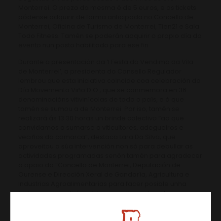
Monterrei. O prezo da mesma é de 5 euros, e os tickets
pódense adquirir de forma anticipada no Concello de
Monterrei, Oficina de Turismo de Monterrei, Tien21 e Sala
Todo Fitness. Tamén se poderán adquirir o propio día do
evento nun posto habilitado para ese fin.
Durante a presentación da ‘I Festa da Vendima da Vila
de Monterrei’, a presidenta do Consello Regulador
lembrou que esta iniciativa coincide coa celebración do
Día Movemento Viño D.O., que se conmemora en 36
denominacións vitivinícolas de todo o país, e á que
tamén se sumou a de Monterrei. Por iso, tamén se
realizará ás 13.30 horas un brinde colectivo “ao que
convidamos a sumarse a viticultores, adegueiros e
veciños da comarca”, destaca Lara Da Silva, que
aproveitou a súa intervención non só para debullar as
actividades programadas senón tamén para agradecer
o apoio do “Concello de Monterrei, Deputación de
Ourense e Dirección Xeral de Gandaría, Agricultura e
Industrias Agroalimentarias para facer posible unha
festa que permitirá revivir as vendimas de antes, nas que
se xuntaban familiares e amigos, e que terminaban
cunha comida de irmandade, na que se compartían