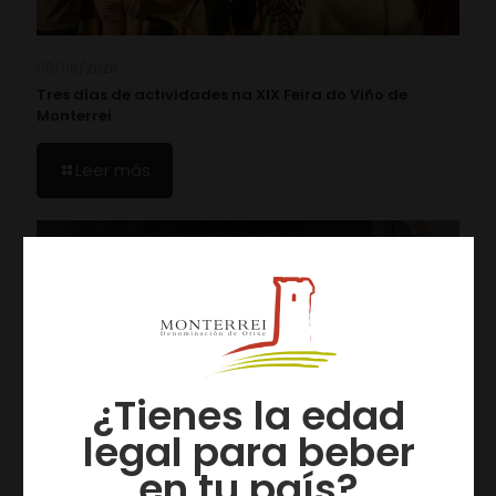
05/08/2026
Tres días de actividades na XIX Feira do Viño de
Monterrei
Leer más
¿Tienes la edad
legal para beber
en tu país?