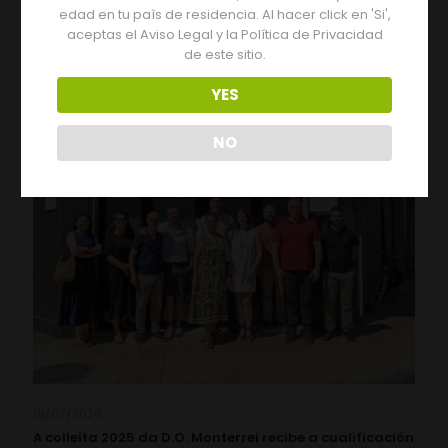
Monterrei
edad en tu paìs de residencia. Al hacer click en 'Si',
aceptas el Aviso Legal y la Política de Privacidad
Leer más
de este sitio.
YES
NO
19/07/2026
A colleita 2025 da D.O. Monterrei recibe a cualificación