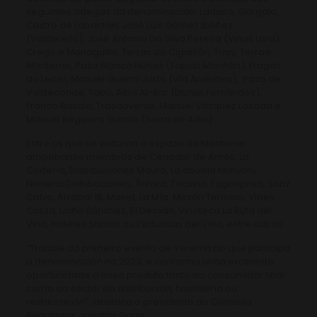
seguintes adegas da denominación: Ladairo, Gargalo,
Castro de Lobarzán, José Luis Gómez Ibáñez
(Valderello), José Antonio Da Silva Pereira (Vinos Lara),
Crego e Monaguillo, Terras do Cigarrón, Triay, Terrae
Monterrei, Pazo Blanco Núñez (Tapias Mariñán), Fragas
do Lecer, Manuel Guerra Justo (Vía Arxéntea), Pazo de
Valdeconde, Tabú, Alba Al-Bar (Daniel Fernández),
Franco Basalo, Trasdovento, Manuel Vázquez Losada e
Manuel Regueiro García (Serra de Alén).
Entre os que se visitaron o espazo de Monterrei
atopábanse membros de Cenador de Amós, La
Cartería, Distribuciones Mauro, La abuela Maruchi,
Nortena Distribuciones, Ánfora, Tecvino, Fagonprisa, Sanz
Calvo, Arrabal 18, Maset, La Mía, Mesón Termino, Vides
Caliza, Liaño Sánchez, El Desván, Vinoteca La Ruta del
Vino, Hoteles Santos ou Exclusivas del Vino, entre outros.
“Trátase do primeiro evento de Verema no que participa
a denominación no 2023, e conforma unha excelente
oportunidade o noso produto tanto ao consumidor final
como ao sector da distribución, hostalería ou
restauración”, destaca o presidente do Consello
Regulador, Jonatás Gago.