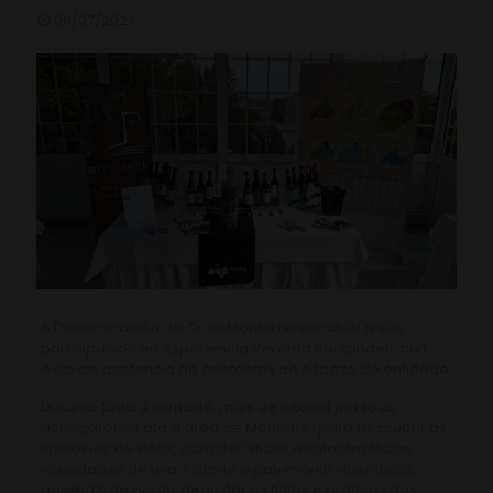
06/07/2023
A Denominación de Orixe Monterrei concluíu a súa
participación en ‘Experiencia Verema Santander’, cun
éxito de asistencia de asistentes ao espazo da entidade.
Durante toda a xornada, máis de oitenta persoas
achegáronse ata a área de Monterrei para descubrir as
tipoloxías de viños, características edafoclimáticas,
variedades de uva, historia e patrimonio vitivinícola;
ademais de poder degustar os tintos e brancos das