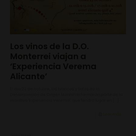
Los vinos de la D.O.
Monterrei viajan a
‘Experiencia Verema
Alicante’
El día 23 de octubre, los blancos y tintos de la
Denominación de Origen Monterrei formarán parte de la
iniciativa ‘Experiencia Verema’, que tendrá lugar en
[…]
Leer más