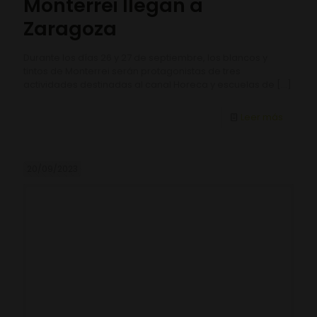
Monterrei llegan a
Zaragoza
Durante los días 26 y 27 de septiembre, los blancos y
tintos de Monterrei serán protagonistas de tres
actividades destinadas al canal Horeca y escuelas de
[…]
Leer más
20/09/2023