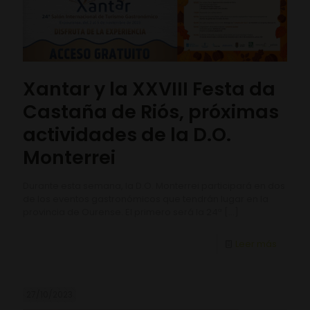
Xantar y la XXVIII Festa da
Castaña de Riós, próximas
actividades de la D.O.
Monterrei
Durante esta semana, la D.O. Monterrei participará en dos
de los eventos gastronómicos que tendrán lugar en la
provincia de Ourense. El primero será la 24ª
[…]
Leer más
27/10/2023