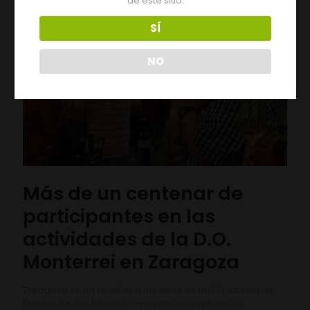
de este sitio.
SÍ
NO
Más de un centenar de
participantes en las
actividades de la D.O.
Monterrei en Zaragoza
Zaragoza se ha rendido a los vinos de la D.O. Monterrei.
Prueba de ello ha sido el más de un centenar de