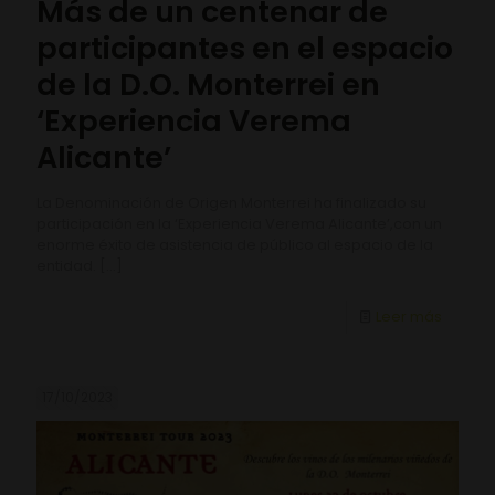
Más de un centenar de
participantes en el espacio
de la D.O. Monterrei en
‘Experiencia Verema
Alicante’
La Denominación de Origen Monterrei ha finalizado su
participación en la ‘Experiencia Verema Alicante’,con un
enorme éxito de asistencia de público al espacio de la
entidad.
[…]
Leer más
17/10/2023