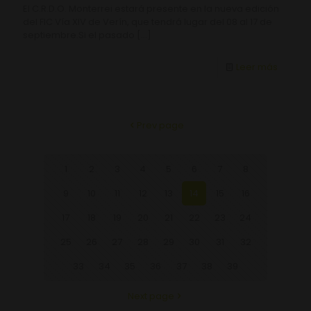
El C.R.D.O. Monterrei estará presente en la nueva edición
del FIC Vía XIV de Verín, que tendrá lugar del 08 al 17 de
septiembre.Si el pasado
[…]
Leer más
Prev page
1
2
3
4
5
6
7
8
9
10
11
12
13
14
15
16
17
18
19
20
21
22
23
24
25
26
27
28
29
30
31
32
33
34
35
36
37
38
39
Next page