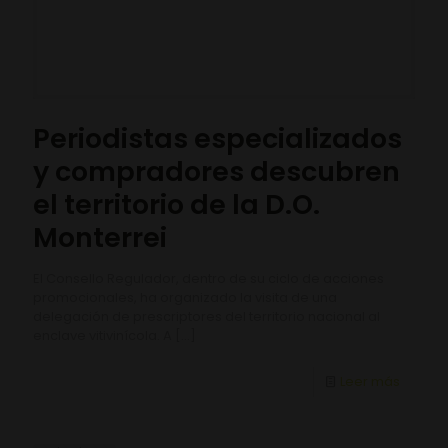
Periodistas especializados
y compradores descubren
el territorio de la D.O.
Monterrei
El Consello Regulador, dentro de su ciclo de acciones
promocionales, ha organizado la visita de una
delegación de prescriptores del territorio nacional al
enclave vitivinícola. A
[…]
Leer más